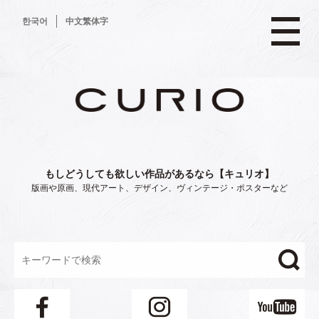
コ
한국어
中文繁体字
ン
テ
ン
ツ
へ
ス
キ
ッ
プ
もしどうしても欲しい作品があるなら【キュリオ】
版画や原画、現代アート、デザイン、ヴィンテージ・ポスターなど
"/>