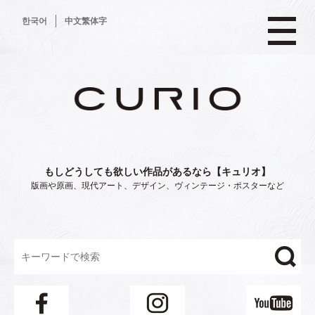
コ
한국어
中文繁体字
ン
テ
ン
ツ
へ
ス
キ
ッ
プ
もしどうしても欲しい作品があるなら【キュリオ】
版画や原画、現代アート、デザイン、ヴィンテージ・ポスターなど
"/>