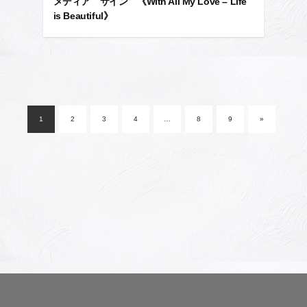
メディア サイン 《With All My Love – Life
is Beautiful》
投
稿
1
2
3
4
…
8
9
»
ナ
ビ
ゲ
ー
シ
ョ
ン