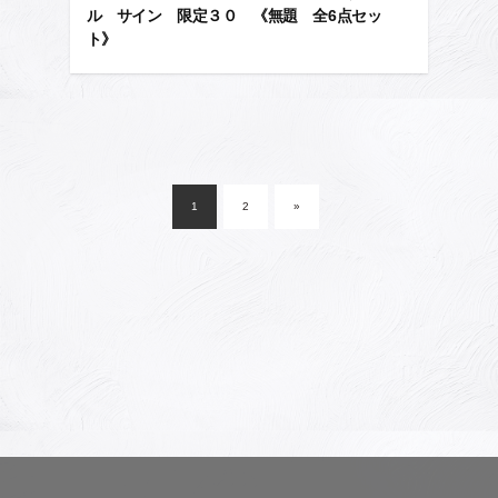
ル サイン 限定３０ 《無題 全6点セッ
ト》
投
稿
1
2
»
ナ
ビ
ゲ
ー
シ
ョ
ン