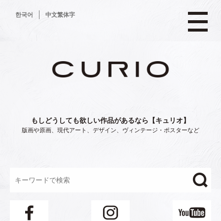
コ
한국어
中文繁体字
ン
テ
ン
ツ
へ
ス
キ
ッ
プ
もしどうしても欲しい作品があるなら【キュリオ】
版画や原画、現代アート、デザイン、ヴィンテージ・ポスターなど
"/>