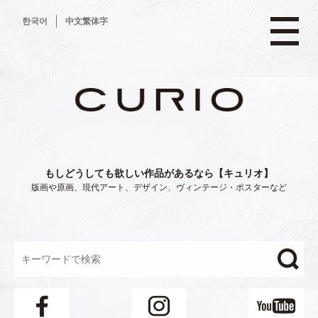
コ
한국어
中文繁体字
ン
テ
ン
ツ
へ
ス
キ
ッ
プ
もしどうしても欲しい作品があるなら【キュリオ】
版画や原画、現代アート、デザイン、ヴィンテージ・ポスターなど
"/>