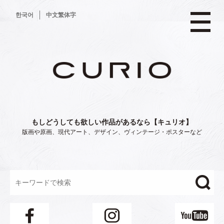
コ
한국어
中文繁体字
ン
テ
ン
ツ
へ
ス
キ
ッ
プ
もしどうしても欲しい作品があるなら【キュリオ】
版画や原画、現代アート、デザイン、ヴィンテージ・ポスターなど
"/>