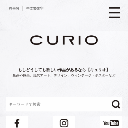
コ
한국어
中文繁体字
ン
テ
ン
ツ
へ
ス
キ
ッ
プ
もしどうしても欲しい作品があるなら【キュリオ】
版画や原画、現代アート、デザイン、ヴィンテージ・ポスターなど
"/>