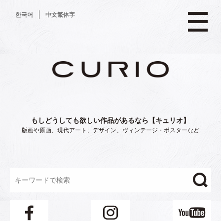
コ
한국어
中文繁体字
ン
テ
ン
ツ
へ
ス
キ
ッ
プ
もしどうしても欲しい作品があるなら【キュリオ】
版画や原画、現代アート、デザイン、ヴィンテージ・ポスターなど
"/>