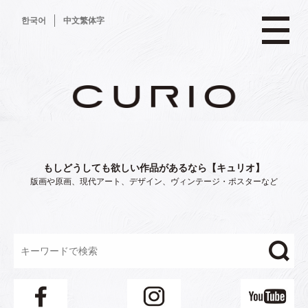
コ
한국어
中文繁体字
ン
テ
ン
ツ
へ
ス
キ
ッ
プ
もしどうしても欲しい作品があるなら【キュリオ】
版画や原画、現代アート、デザイン、ヴィンテージ・ポスターなど
"/>