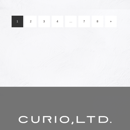
投
稿
1
2
3
4
…
7
8
»
ナ
ビ
ゲ
ー
シ
ョ
ン