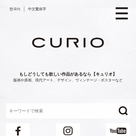
コ
한국어
中文繁体字
ン
テ
ン
ツ
へ
ス
キ
ッ
プ
もしどうしても欲しい作品があるなら【キュリオ】
版画や原画、現代アート、デザイン、ヴィンテージ・ポスターなど
"/>