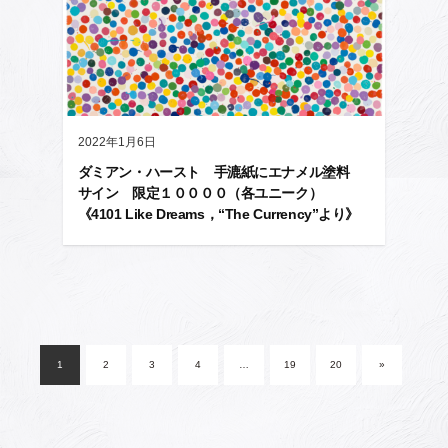
2022年1月6日
ダミアン・ハースト 手漉紙にエナメル塗料
サイン 限定１００００（各ユニーク）
《4101 Like Dreams，“The Currency”より》
投
稿
1
2
3
4
…
19
20
»
ナ
ビ
ゲ