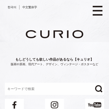
コ
한국어
中文繁体字
ン
テ
ン
ツ
へ
ス
キ
ッ
プ
もしどうしても欲しい作品があるなら【キュリオ】
版画や原画、現代アート、デザイン、ヴィンテージ・ポスターなど
"/>