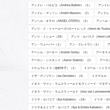
アンドレ・バルビエ（Andrea Balbier）（1）
アンドレ・
アンドレ・マッソン（André Masson）（2）
アンドレ
アンヘル・オテロ（ANGEL OTERO）（2）
アンヘル
アンリ・ド・トゥールーズ=ロートレック（Henri de Toulouse
アンリ・ミショー（28）
アンリ・ルバスク（Henri Leb
アン・ウェーバー（1）
アン・クレイヴン（1）
アーシル・ゴーキー（Arshile Gorky）（3）
アーネスト 
アーロン・シスキンド（Aaron Siskind）（2）
アーロ
イケムラレイコ（池村玲子）（1）
イゴール・ミトライ（Ig
イザ・ゲンツケン（Isa Genzken）（4）
イスマエル・
イネス・ヴァン・ラムスウィールド＆ヴィノード・マタディン（Inez va
イネス・ヴァン・ラムスウィールド（Inez van Lamsweer
イリヤ・カバコフ（Ilya Kabakov）（18）
イリヤ・ボロト
イリヤ＆エミリア・カバコフ（Ilya & Emilia Kabakov）（9