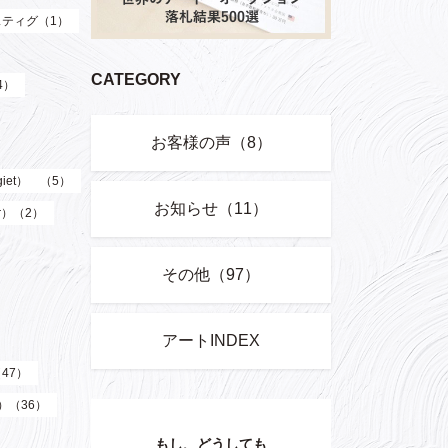
ティグ（1）
CATEGORY
4）
お客様の声（8）
giet） （5）
お知らせ（11）
er）（2）
その他（97）
アートINDEX
（47）
z）（36）
もし、どうしても