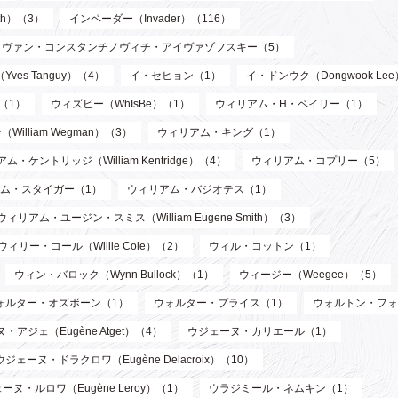
th）（3）
インベーダー（Invader）（116）
イヴァン・コンスタンチノヴィチ・アイヴァゾフスキー（5）
ves Tanguy）（4）
イ・セヒョン（1）
イ・ドンウク（Dongwook Le
）（1）
ウィズビー（WhIsBe）（1）
ウィリアム・H・ベイリー（1）
illiam Wegman）（3）
ウィリアム・キング（1）
ム・ケントリッジ（William Kentridge）（4）
ウィリアム・コプリー（5）
ム・スタイガー（1）
ウィリアム・バジオテス（1）
ウィリアム・ユージン・スミス（William Eugene Smith）（3）
ウィリー・コール（Willie Cole）（2）
ウィル・コットン（1）
ウィン・バロック（Wynn Bullock）（1）
ウィージー（Weegee）（5）
ォルター・オズボーン（1）
ウォルター・プライス（1）
ウォルトン・フォ
・アジェ（Eugène Atget）（4）
ウジェーヌ・カリエール（1）
ウジェーヌ・ドラクロワ（Eugène Delacroix）（10）
ーヌ・ルロワ（Eugène Leroy）（1）
ウラジミール・ネムキン（1）