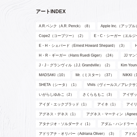
アートINDEX
A.R.ペンク（A.R. Penck）（8）
Apple Inc.（アップ
Cope2（コープツー）（2）
E・C・シーガー（エルジー・ク
E・H・シェパード（Ernest Howard Shepard）（3）
H・R・ギーガー（Hans Ruedi Giger）（24）
JJ マン
J・J・グランヴィル（J.J. Grandville）（2）
Kim Y
MADSAKI（10）
Mr.（ミスター）（37）
NIKKI（
SHETA（シータ）（1）
Vhils（ヴィールス／アレク
いがらしゆみこ（2）
さくらももこ（3）
アイザッ
アイダ・エックブラッド（1）
アイネ（1）
アイリ
アグネス・デネス（1）
アグネス・マーティン（Agnes M
アタナジオ・ソルダーティ（1）
アダム・ハンドラー（
アドリアナ・オリバー（Adriana Oliver）（3）
アドル