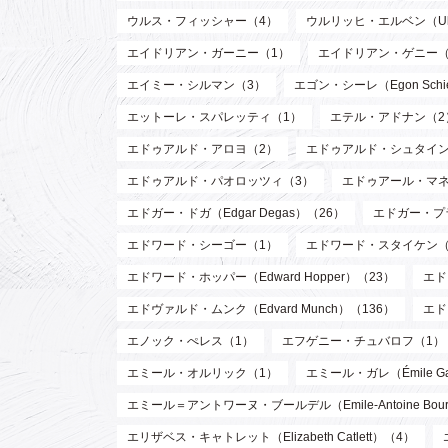
ウルス・フィッシャー（4）
ウルリッヒ・エルベン（Ulri
エイドリアン・ガーニー（1）
エイドリアン・ゲニー（
エイミー・シルマン（3）
エゴン・シーレ（Egon Schi
エットーレ・スパレッティ（1）
エテル・アドナン（2
エドゥアルド・アロヨ（2）
エドゥアルド・シュタイン
エドゥアルド・パオロッツィ（3）
エドゥアール・マネ（E
エドガー・ドガ（Edgar Degas）（26）
エドガー・プラン
エドワード・シーゴー（1）
エドワード・スタイケン（Edw
エドワード・ホッパー（Edward Hopper）（23）
エド
エドヴァルド・ムンク（Edvard Munch）（136）
エド
エノック・ぺレス（1）
エフゲニー・チュバロフ（1）
エミール・オルリック（1）
エミール・ガレ（Émile Ga
エミール＝アントワーヌ・ブールデル（Emile-Antoine Bourd
エリザベス・キャトレット（Elizabeth Catlett）（4）