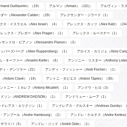
d Guillaumin）（19）
アルマン（Arman）（101）
アルヴィン・ラス
Alexander Calder）（29）
アレクサンダー・ジラード（1）
ス・イスラエル（Alex Israel）（4）
アレックス・カッツ（Alex Katz）（24
レックス・プレガー（Alex Prager）（1）
アレックス・ルースナー（1）
サンドロ・ピアノン（Alessandro Pianon）（3）
パーズバーグ（Allen Ruppersberg）（1）
アロイス・カリジェ（Alois Cari
・キーファー（Anselm Kiefer）（6）
アンソニー・リスター（Anthony List
ディ・デンツラー（22）
アンディ・フィッシャー（Andi Fischer）（1）
toni Clavé）（19）
アントニ・タピエス（Antoni Tàpies）（30）
ントニー・ミカレフ（Antony Micallef）（1）
アンドウ・ヒロ（3）
ソン（ANDREW DADSON）（1）
アンドリュー・ムーア（1）
ンドレアス・エリクソン（1）
アンドレアス・グルスキー（Andreas Gursky）
アンブール（Andre Hambourg）（2）
アンドレ・ケルテス（Andre Kertes
サライバ（5）
アンドレ・ジッド（André Gide）（1）