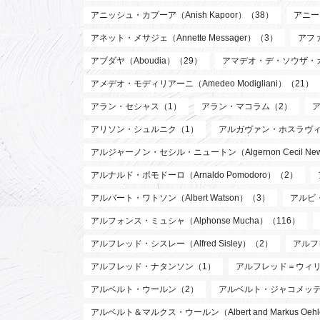
アニッシュ・カプーア（Anish Kapoor）（38）
アニー・
アネット・メサジェ（Annette Messager）（3）
アファ
アブダヤ（Aboudia）（29）
アマデオ・デ・ソウザ・
アメデオ・モディリアーニ（Amedeo Modigliani）（21）
アラン・セシャス（1）
アラン・マコラム（2）
アリソン・シュルニク（1）
アルガヴァン・ホスラヴィ (Arg
アルジャーノン・セシル・ニュートン（Algernon Cecil Ne
アルナルド・ポモドーロ（Arnaldo Pomodoro）（2）
アルバート・ワトソン（Albert Watson）（3）
アルビ・
アルフォンス・ミュシャ（Alphonse Mucha）（116）
アルフレッド・シスレー（Alfred Sisley）（2）
アルフ
アルフレッド・ナタンソン（1）
アルフレッド＝ウィリアム・
アルベルト・ウールン（2）
アルベルト・ジャコメッティ（Al
アルベルト＆マルクス・ウールン（Albert and Markus Oeh