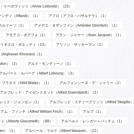
リーボヴィッツ（Annie Leibovitz）（23）
ンディ（Affandi）（1）
アフロ（アフロ・バサルデラ）（1）
カルドーソ（1）
アメデエ・オザンファン（Amédée Ozenfant）（1）
アモアコ・ボアフォ（2）
アラン・ジャケー（Alain Jacquet）（1）
アリギエロ・ボエッティ（13）
アリソン・ザッカーマン（1）
havan Khosravi)（1）
wton）（2）
アルド・モンディーノ（1）
アルバート・ルバーグ（Albert Lebourg）（3）
ブラタス（Arbit Blatas）（1）
アルフォンシーヌ・デ・シャリー（1）
アルフレッド・アイゼンスタット（Alfred Eisenstaedt）（2）
レッド・ジェンセン（1）
アルフレッド・スティーグリッツ（Alfred Stieglitz
フィンチ（Alfred William Finch）（1）
アルプ（1）
berto Giacometti）（99）
アルベルト・レンガー＝パッチュ（1）
len）（1）
アルベール・マルケ（Albert Marquet）（21）