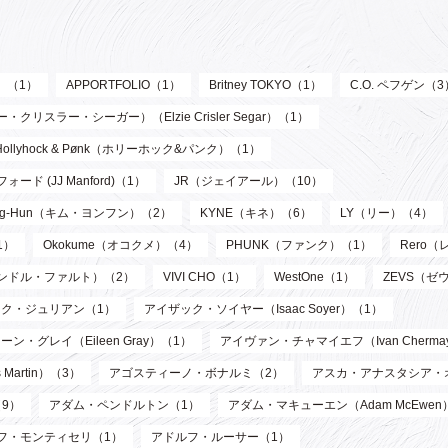
ル）（1）
APPORTFOLIO（1）
Britney TOKYO（1）
C.O. ペフゲン（3
リスラー・シーガー）（Elzie Crisler Segar）（1）
Hollyhock & Pønk（ホリーホック&パンク）（1）
フォード (JJ Manford)（1）
JR（ジェイアール）（10）
oung-Hun（キム・ヨンフン）（2）
KYNE（キネ）（6）
LY（リー）（4）
1）
Okokume（オコクメ）（4）
PHUNK（ファンク）（1）
Rero
サンドル・ファルト）（2）
VIVI CHO（1）
WestOne（1）
ZEVS（ゼ
ク・ジュリアン（1）
アイザック・ソイヤー（Isaac Soyer）（1）
ーン・グレイ（Eileen Gray）（1）
アイヴァン・チャマイエフ（Ivan Chermay
artin）（3）
アゴスティーノ・ボナルミ（2）
アスカ・アナスタシア・
9）
アダム・ペンドルトン（1）
アダム・マキューエン（Adam McEwen
フ・モンティセリ（1）
アドルフ・ルーサー（1）