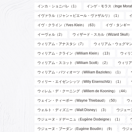
インカ・ショニバレ（1）
インゲ・モラス（Inge Mora
イヴァラル（ジャン＝ピエール・ヴァザルリ）（1）
イヴ・クライン（Yves Klein）（63）
イヴ・タンギー（Y
イーヴォル（2）
ウィザード・スカル（Wizard Skull
ウィリアム・アナスタシ（7）
ウィリアム・ウェグマン（W
ウィリアム・クライン（William Klein）（13）
ウィリア
ウィリアム・スコット（William Scott）（2）
ウィリア
ウィリアム・バツィオーツ（William Baziotes）（1）
ウィリー・エイゼンシッツ（Willy Eisenschitz）（1）
ウィレム・デ・クーニング（Willem de Kooning）（44）
ウェイン・ティーボー（Wayne Thiebaud）（50）
ウ
ウォルト・ディズニー（Walt Disney）（3）
ウジェーヌ
ウジェーヌ・ドデーニュ（Eugène Dodeigne）（1）
ウジェーヌ・ブーダン（Eugène Boudin）（9）
ウジェ