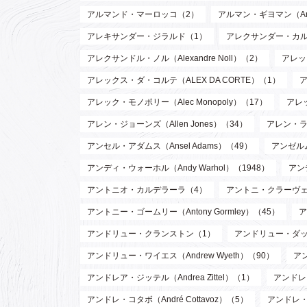
アルマンド・マーロッコ（2）
アルマン・ギヨマン（Arman
アレキサンダー・ジラルド（1）
アレクサンダー・カルダー（
アレクサンドル・ノル（Alexandre Noll）（2）
アレック
アレックス・ダ・コルテ（ALEX DA CORTE）（1）
ア
アレック・モノポリー（Alec Monopoly）（17）
アレッ
アレン・ジョーンズ（Allen Jones）（34）
アレン・ラッ
アンセル・アダムス（Ansel Adams）（49）
アンゼルム
アンディ・ウォーホル（Andy Warhol）（1948）
アン
アントニオ・カルデラーラ（4）
アントニ・クラーヴェ（An
アントニー・ゴームリー（Antony Gormley）（45）
ア
アンドリュー・クランストン（1）
アンドリュー・ダッド
アンドリュー・ワイエス（Andrew Wyeth）（90）
ア
アンドレア・ジッテル（Andrea Zittel）（1）
アンドレ・
アンドレ・コタボ（André Cottavoz）（5）
アンドレ・