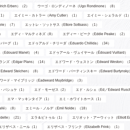
ch Erben）（2）
ウーゴ・ロンディノーネ（Ugo Rondinone）（8）
1）
エイミー・カトラー（Amy Cutler）（1）
エイミー・シェラルド（1
ele）（7）
エットレ・ソットサス（Ettore Sottsass）（1）
）
エディ・マルティネズ（8）
エディー・ピーク（Eddie Peake）（2）
バーグ（1）
エドゥアルド・チリーダ（Eduardo Chillida）（34）
douard Manet）（4）
エドゥアール・ヴュイヤール（Édouard Vuillard）
ズ（Edgar Plans）（14）
エドワード・ウェストン（Edward Weston）（
ard Steichen）（8）
エドワード・バーティンスキー（Edward Burtynsk
ワード・マイブリッジ（Eadweard Muybridge）（3）
・パシュケ（1）
エド・モーゼス（2）
エド・ルシェ（Ed／Edward Rusc
エマ・マッキンタイア（1）
エミ・ホワイトホース（1）
llé）（8）
エミール・ノルデ（Emil Nolde）（18）
elle）（21）
エラ＆ピトゥル（1）
エリオット・アーウィット（Elliott Er
エリザベス・ニール（1）
エリザベス・フリンク（Elizabeth Frink）（1）