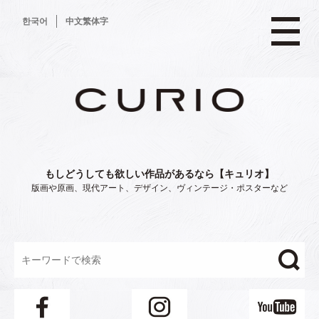
コ
한국어
中文繁体字
ン
テ
ン
ツ
へ
ス
キ
ッ
プ
もしどうしても欲しい作品があるなら【キュリオ】
版画や原画、現代アート、デザイン、ヴィンテージ・ポスターなど
"/>