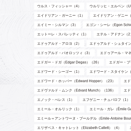
ウルス・フィッシャー（4）
ウルリッヒ・エルベン（Ulri
エイドリアン・ガーニー（1）
エイドリアン・ゲニー（
エイミー・シルマン（3）
エゴン・シーレ（Egon Schi
エットーレ・スパレッティ（1）
エテル・アドナン（2
エドゥアルド・アロヨ（2）
エドゥアルド・シュタイン
エドゥアルド・パオロッツィ（3）
エドゥアール・マネ（E
エドガー・ドガ（Edgar Degas）（26）
エドガー・プラン
エドワード・シーゴー（1）
エドワード・スタイケン（Edw
エドワード・ホッパー（Edward Hopper）（23）
エド
エドヴァルド・ムンク（Edvard Munch）（136）
エド
エノック・ぺレス（1）
エフゲニー・チュバロフ（1）
エミール・オルリック（1）
エミール・ガレ（Émile Ga
エミール＝アントワーヌ・ブールデル（Emile-Antoine Bourd
エリザベス・キャトレット（Elizabeth Catlett）（4）