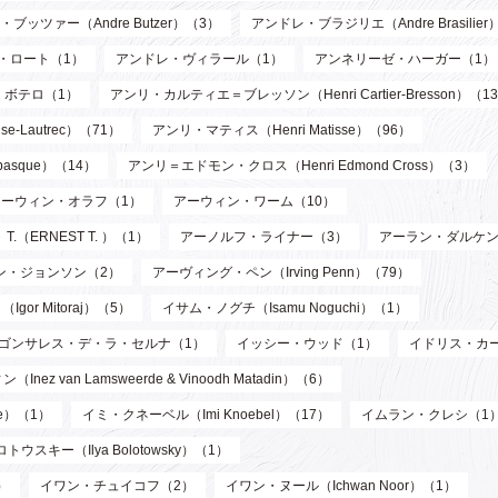
ブッツァー（Andre Butzer）（3）
アンドレ・ブラジリエ（Andre Brasilier
・ロート（1）
アンドレ・ヴィラール（1）
アンネリーゼ・ハーガー（1）
・ボテロ（1）
アンリ・カルティエ＝ブレッソン（Henri Cartier-Bresson）（1
-Lautrec）（71）
アンリ・マティス（Henri Matisse）（96）
asque）（14）
アンリ＝エドモン・クロス（Henri Edmond Cross）（3）
アーウィン・オラフ（1）
アーウィン・ワーム（10）
T.（ERNEST T. ）（1）
アーノルフ・ライナー（3）
アーラン・ダルケン
ン・ジョンソン（2）
アーヴィング・ペン（Irving Penn）（79）
or Mitoraj）（5）
イサム・ノグチ（Isamu Noguchi）（1）
ゴンサレス・デ・ラ・セルナ（1）
イッシー・ウッド（1）
イドリス・カ
n Lamsweerde & Vinoodh Matadin）（6）
de）（1）
イミ・クネーベル（Imi Knoebel）（17）
イムラン・クレシ（1
ウスキー（Ilya Bolotowsky）（1）
）
イワン・チュイコフ（2）
イワン・ヌール（Ichwan Noor）（1）