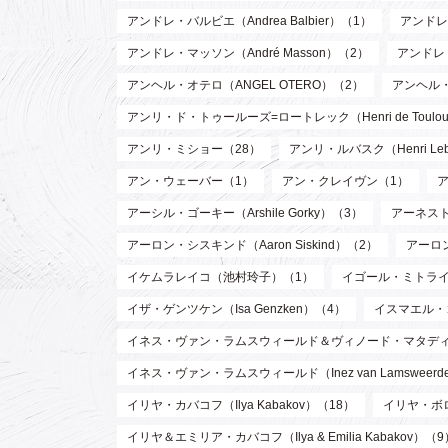
アンドレ・バルビエ（Andrea Balbier）（1）
アンドレ・
アンドレ・マッソン（André Masson）（2）
アンドレ
アンヘル・オテロ（ANGEL OTERO）（2）
アンヘル
アンリ・ド・トゥールーズ=ロートレック（Henri de Toulouse
アンリ・ミショー（28）
アンリ・ルバスク（Henri Leb
アン・ウェーバー（1）
アン・クレイヴン（1）
アーシル・ゴーキー（Arshile Gorky）（3）
アーネスト 
アーロン・シスキンド（Aaron Siskind）（2）
アーロ
イケムラレイコ（池村玲子）（1）
イゴール・ミトライ（Ig
イザ・ゲンツケン（Isa Genzken）（4）
イスマエル・
イネス・ヴァン・ラムスウィールド＆ヴィノード・マタディン（Inez va
イネス・ヴァン・ラムスウィールド（Inez van Lamsweer
イリヤ・カバコフ（Ilya Kabakov）（18）
イリヤ・ボロト
イリヤ＆エミリア・カバコフ（Ilya & Emilia Kabakov）（9