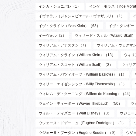
インカ・ショニバレ（1）
インゲ・モラス（Inge Mora
イヴァラル（ジャン＝ピエール・ヴァザルリ）（1）
イヴ・クライン（Yves Klein）（63）
イヴ・タンギー（Y
イーヴォル（2）
ウィザード・スカル（Wizard Skull
ウィリアム・アナスタシ（7）
ウィリアム・ウェグマン（W
ウィリアム・クライン（William Klein）（13）
ウィリア
ウィリアム・スコット（William Scott）（2）
ウィリア
ウィリアム・バツィオーツ（William Baziotes）（1）
ウィリー・エイゼンシッツ（Willy Eisenschitz）（1）
ウィレム・デ・クーニング（Willem de Kooning）（44）
ウェイン・ティーボー（Wayne Thiebaud）（50）
ウ
ウォルト・ディズニー（Walt Disney）（3）
ウジェーヌ
ウジェーヌ・ドデーニュ（Eugène Dodeigne）（1）
ウジェーヌ・ブーダン（Eugène Boudin）（9）
ウジェ