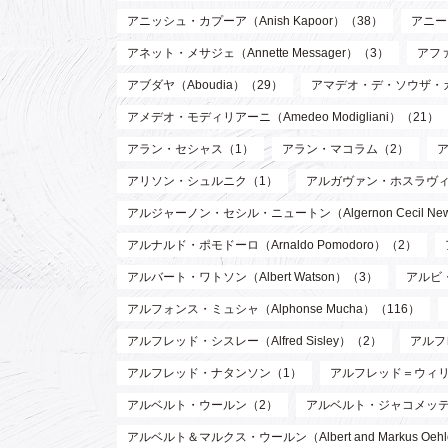
アニッシュ・カプーア（Anish Kapoor）（38）
アニー・
アネット・メサジェ（Annette Messager）（3）
アファ
アブダヤ（Aboudia）（29）
アマデオ・デ・ソウザ・
アメデオ・モディリアーニ（Amedeo Modigliani）（21）
アラン・セシャス（1）
アラン・マコラム（2）
アリソン・シュルニク（1）
アルガヴァン・ホスラヴィ (Arg
アルジャーノン・セシル・ニュートン（Algernon Cecil Ne
アルナルド・ポモドーロ（Arnaldo Pomodoro）（2）
アルバート・ワトソン（Albert Watson）（3）
アルビ・
アルフォンス・ミュシャ（Alphonse Mucha）（116）
アルフレッド・シスレー（Alfred Sisley）（2）
アルフ
アルフレッド・ナタンソン（1）
アルフレッド＝ウィリアム・
アルベルト・ウールン（2）
アルベルト・ジャコメッティ（Al
アルベルト＆マルクス・ウールン（Albert and Markus Oeh