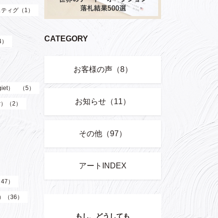
ティグ（1）
CATEGORY
4）
お客様の声（8）
giet） （5）
お知らせ（11）
er）（2）
その他（97）
アートINDEX
（47）
z）（36）
もし、どうしても