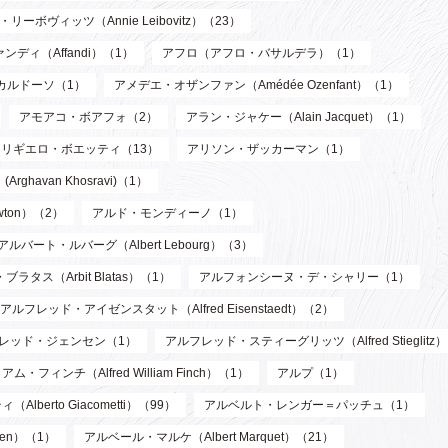
リーボヴィッツ（Annie Leibovitz）（23）
ンディ（Affandi）（1）
アフロ（アフロ・バサルデラ）（1）
カルドーソ（1）
アメデエ・オザンファン（Amédée Ozenfant）（1）
アモアコ・ボアフォ（2）
アラン・ジャケー（Alain Jacquet）（1）
アリギエロ・ボエッティ（13）
アリソン・ザッカーマン（1）
havan Khosravi)（1）
wton）（2）
アルド・モンディーノ（1）
アルバート・ルバーグ（Albert Lebourg）（3）
ブラタス（Arbit Blatas）（1）
アルフォンシーヌ・デ・シャリー（1）
アルフレッド・アイゼンスタット（Alfred Eisenstaedt）（2）
レッド・ジェンセン（1）
アルフレッド・スティーグリッツ（Alfred Stieglitz
フィンチ（Alfred William Finch）（1）
アルプ（1）
berto Giacometti）（99）
アルベルト・レンガー＝パッチュ（1）
len）（1）
アルベール・マルケ（Albert Marquet）（21）