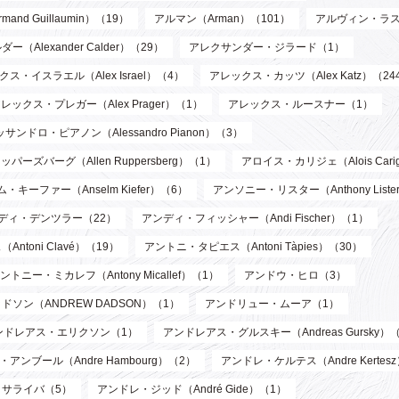
d Guillaumin）（19）
アルマン（Arman）（101）
アルヴィン・ラス
Alexander Calder）（29）
アレクサンダー・ジラード（1）
ス・イスラエル（Alex Israel）（4）
アレックス・カッツ（Alex Katz）（24
レックス・プレガー（Alex Prager）（1）
アレックス・ルースナー（1）
サンドロ・ピアノン（Alessandro Pianon）（3）
パーズバーグ（Allen Ruppersberg）（1）
アロイス・カリジェ（Alois Cari
・キーファー（Anselm Kiefer）（6）
アンソニー・リスター（Anthony List
ディ・デンツラー（22）
アンディ・フィッシャー（Andi Fischer）（1）
toni Clavé）（19）
アントニ・タピエス（Antoni Tàpies）（30）
ントニー・ミカレフ（Antony Micallef）（1）
アンドウ・ヒロ（3）
ソン（ANDREW DADSON）（1）
アンドリュー・ムーア（1）
ンドレアス・エリクソン（1）
アンドレアス・グルスキー（Andreas Gursky）
アンブール（Andre Hambourg）（2）
アンドレ・ケルテス（Andre Kertes
サライバ（5）
アンドレ・ジッド（André Gide）（1）