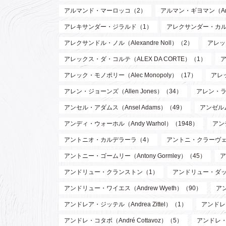
アルマンド・マーロッコ（2）
アルマン・ギヨマン（Arman
アレキサンダー・ジラルド（1）
アレクサンダー・カルダー（
アレクサンドル・ノル（Alexandre Noll）（2）
アレック
アレックス・ダ・コルテ（ALEX DA CORTE）（1）
ア
アレック・モノポリー（Alec Monopoly）（17）
アレッ
アレン・ジョーンズ（Allen Jones）（34）
アレン・ラッ
アンセル・アダムス（Ansel Adams）（49）
アンゼルム
アンディ・ウォーホル（Andy Warhol）（1948）
アン
アントニオ・カルデラーラ（4）
アントニ・クラーヴェ（An
アントニー・ゴームリー（Antony Gormley）（45）
ア
アンドリュー・クランストン（1）
アンドリュー・ダッド
アンドリュー・ワイエス（Andrew Wyeth）（90）
ア
アンドレア・ジッテル（Andrea Zittel）（1）
アンドレ・
アンドレ・コタボ（André Cottavoz）（5）
アンドレ・