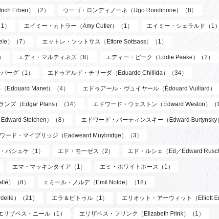
ch Erben）（2）
ウーゴ・ロンディノーネ（Ugo Rondinone）（8）
1）
エイミー・カトラー（Amy Cutler）（1）
エイミー・シェラルド（1
ele）（7）
エットレ・ソットサス（Ettore Sottsass）（1）
）
エディ・マルティネズ（8）
エディー・ピーク（Eddie Peake）（2）
バーグ（1）
エドゥアルド・チリーダ（Eduardo Chillida）（34）
douard Manet）（4）
エドゥアール・ヴュイヤール（Édouard Vuillard）
ズ（Edgar Plans）（14）
エドワード・ウェストン（Edward Weston）（
ard Steichen）（8）
エドワード・バーティンスキー（Edward Burtynsk
ワード・マイブリッジ（Eadweard Muybridge）（3）
・パシュケ（1）
エド・モーゼス（2）
エド・ルシェ（Ed／Edward Rusc
エマ・マッキンタイア（1）
エミ・ホワイトホース（1）
llé）（8）
エミール・ノルデ（Emil Nolde）（18）
elle）（21）
エラ＆ピトゥル（1）
エリオット・アーウィット（Elliott Er
エリザベス・ニール（1）
エリザベス・フリンク（Elizabeth Frink）（1）