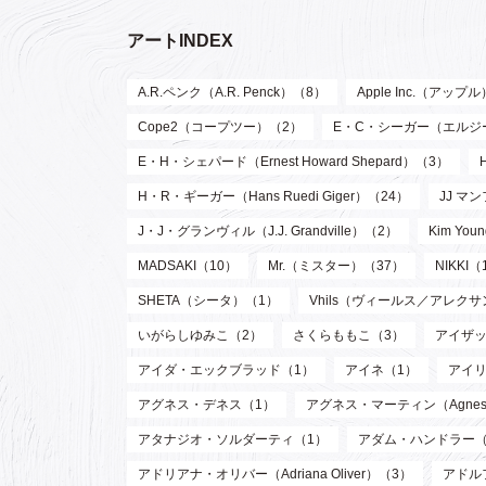
アートINDEX
A.R.ペンク（A.R. Penck）（8）
Apple Inc.（アップ
Cope2（コープツー）（2）
E・C・シーガー（エルジー・ク
E・H・シェパード（Ernest Howard Shepard）（3）
H・R・ギーガー（Hans Ruedi Giger）（24）
JJ マン
J・J・グランヴィル（J.J. Grandville）（2）
Kim Y
MADSAKI（10）
Mr.（ミスター）（37）
NIKKI（
SHETA（シータ）（1）
Vhils（ヴィールス／アレク
いがらしゆみこ（2）
さくらももこ（3）
アイザッ
アイダ・エックブラッド（1）
アイネ（1）
アイリ
アグネス・デネス（1）
アグネス・マーティン（Agnes M
アタナジオ・ソルダーティ（1）
アダム・ハンドラー（
アドリアナ・オリバー（Adriana Oliver）（3）
アドル