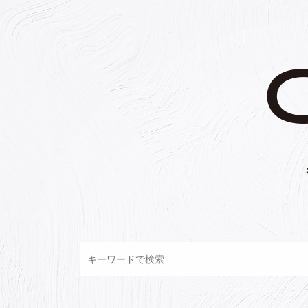
コ
ン
テ
ン
ツ
へ
ス
キ
ッ
プ