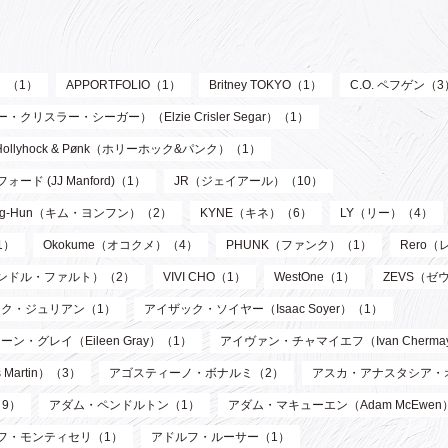
ル）（1）
APPORTFOLIO（1）
Britney TOKYO（1）
C.O. ペフゲン（3
リスラー・シーガー）（Elzie Crisler Segar）（1）
Hollyhock & Pønk（ホリーホック&パンク）（1）
フォード (JJ Manford)（1）
JR（ジェイアール）（10）
oung-Hun（キム・ヨンフン）（2）
KYNE（キネ）（6）
LY（リー）（4）
1）
Okokume（オコクメ）（4）
PHUNK（ファンク）（1）
Rero
サンドル・ファルト）（2）
VIVI CHO（1）
WestOne（1）
ZEVS（ゼ
ク・ジュリアン（1）
アイザック・ソイヤー（Isaac Soyer）（1）
ーン・グレイ（Eileen Gray）（1）
アイヴァン・チャマイエフ（Ivan Chermay
artin）（3）
アゴスティーノ・ボナルミ（2）
アスカ・アナスタシア・
9）
アダム・ペンドルトン（1）
アダム・マキューエン（Adam McEwen
フ・モンティセリ（1）
アドルフ・ルーサー（1）