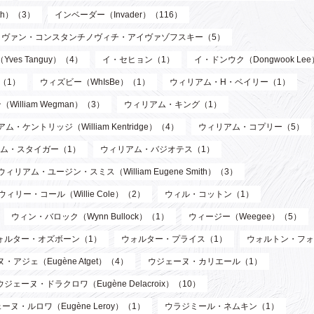
th）（3）
インベーダー（Invader）（116）
イヴァン・コンスタンチノヴィチ・アイヴァゾフスキー（5）
ves Tanguy）（4）
イ・セヒョン（1）
イ・ドンウク（Dongwook Le
）（1）
ウィズビー（WhIsBe）（1）
ウィリアム・H・ベイリー（1）
illiam Wegman）（3）
ウィリアム・キング（1）
ム・ケントリッジ（William Kentridge）（4）
ウィリアム・コプリー（5）
ム・スタイガー（1）
ウィリアム・バジオテス（1）
ウィリアム・ユージン・スミス（William Eugene Smith）（3）
ウィリー・コール（Willie Cole）（2）
ウィル・コットン（1）
ウィン・バロック（Wynn Bullock）（1）
ウィージー（Weegee）（5）
ォルター・オズボーン（1）
ウォルター・プライス（1）
ウォルトン・フォ
・アジェ（Eugène Atget）（4）
ウジェーヌ・カリエール（1）
ウジェーヌ・ドラクロワ（Eugène Delacroix）（10）
ーヌ・ルロワ（Eugène Leroy）（1）
ウラジミール・ネムキン（1）