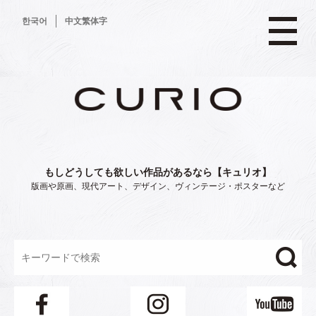
コ
한국어
中文繁体字
ン
テ
ン
ツ
へ
ス
キ
ッ
プ
もしどうしても欲しい作品があるなら【キュリオ】
版画や原画、現代アート、デザイン、ヴィンテージ・ポスターなど
"/>