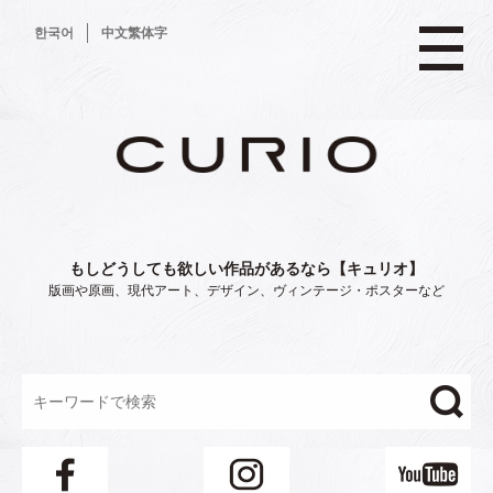
コ
한국어
中文繁体字
ン
テ
ン
ツ
へ
ス
キ
ッ
プ
もしどうしても欲しい作品があるなら【キュリオ】
版画や原画、現代アート、デザイン、ヴィンテージ・ポスターなど
"/>