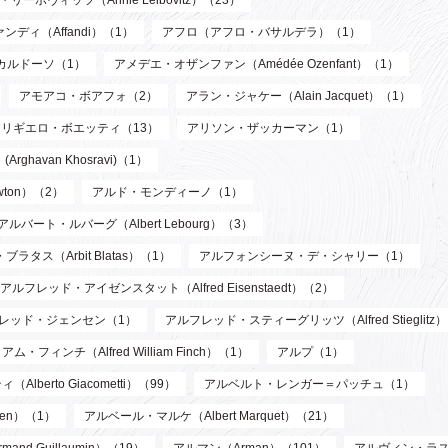
リーボヴィッツ（Annie Leibovitz）（23）
ンディ（Affandi）（1）
アフロ（アフロ・バサルデラ）（1）
カルドーソ（1）
アメデエ・オザンファン（Amédée Ozenfant）（1）
アモアコ・ボアフォ（2）
アラン・ジャケー（Alain Jacquet）（1）
アリギエロ・ボエッティ（13）
アリソン・ザッカーマン（1）
havan Khosravi)（1）
wton）（2）
アルド・モンディーノ（1）
アルバート・ルバーグ（Albert Lebourg）（3）
ブラタス（Arbit Blatas）（1）
アルフォンシーヌ・デ・シャリー（1）
アルフレッド・アイゼンスタット（Alfred Eisenstaedt）（2）
レッド・ジェンセン（1）
アルフレッド・スティーグリッツ（Alfred Stieglitz
フィンチ（Alfred William Finch）（1）
アルプ（1）
berto Giacometti）（99）
アルベルト・レンガー＝パッチュ（1）
len）（1）
アルベール・マルケ（Albert Marquet）（21）