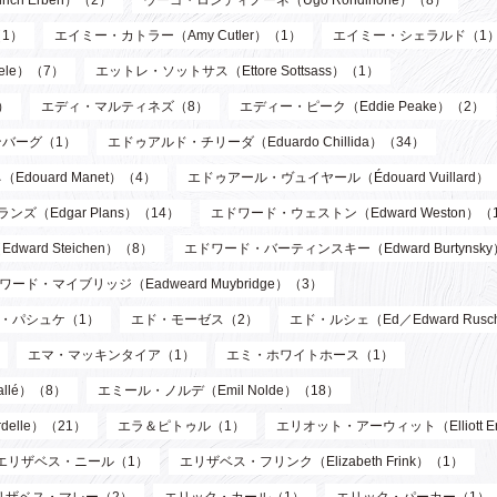
ch Erben）（2）
ウーゴ・ロンディノーネ（Ugo Rondinone）（8）
1）
エイミー・カトラー（Amy Cutler）（1）
エイミー・シェラルド（1
ele）（7）
エットレ・ソットサス（Ettore Sottsass）（1）
）
エディ・マルティネズ（8）
エディー・ピーク（Eddie Peake）（2）
バーグ（1）
エドゥアルド・チリーダ（Eduardo Chillida）（34）
douard Manet）（4）
エドゥアール・ヴュイヤール（Édouard Vuillard）
ズ（Edgar Plans）（14）
エドワード・ウェストン（Edward Weston）（
ard Steichen）（8）
エドワード・バーティンスキー（Edward Burtynsk
ワード・マイブリッジ（Eadweard Muybridge）（3）
・パシュケ（1）
エド・モーゼス（2）
エド・ルシェ（Ed／Edward Rusc
エマ・マッキンタイア（1）
エミ・ホワイトホース（1）
llé）（8）
エミール・ノルデ（Emil Nolde）（18）
elle）（21）
エラ＆ピトゥル（1）
エリオット・アーウィット（Elliott Er
エリザベス・ニール（1）
エリザベス・フリンク（Elizabeth Frink）（1）