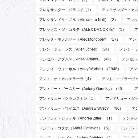
アルマンド・マーロッコ（2）
アルマン・ギヨマン（Arman
アレキサンダー・ジラルド（1）
アレクサンダー・カルダー（
アレクサンドル・ノル（Alexandre Noll）（2）
アレック
アレックス・ダ・コルテ（ALEX DA CORTE）（1）
ア
アレック・モノポリー（Alec Monopoly）（17）
アレッ
アレン・ジョーンズ（Allen Jones）（34）
アレン・ラッ
アンセル・アダムス（Ansel Adams）（49）
アンゼルム
アンディ・ウォーホル（Andy Warhol）（1948）
アン
アントニオ・カルデラーラ（4）
アントニ・クラーヴェ（An
アントニー・ゴームリー（Antony Gormley）（45）
ア
アンドリュー・クランストン（1）
アンドリュー・ダッド
アンドリュー・ワイエス（Andrew Wyeth）（90）
ア
アンドレア・ジッテル（Andrea Zittel）（1）
アンドレ・
アンドレ・コタボ（André Cottavoz）（5）
アンドレ・