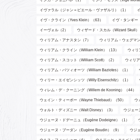
インカ・ショニバレ（1）
インゲ・モラス（Inge Mora
イヴァラル（ジャン＝ピエール・ヴァザルリ）（1）
イヴ・クライン（Yves Klein）（63）
イヴ・タンギー（Y
イーヴォル（2）
ウィザード・スカル（Wizard Skull
ウィリアム・アナスタシ（7）
ウィリアム・ウェグマン（W
ウィリアム・クライン（William Klein）（13）
ウィリア
ウィリアム・スコット（William Scott）（2）
ウィリア
ウィリアム・バツィオーツ（William Baziotes）（1）
ウィリー・エイゼンシッツ（Willy Eisenschitz）（1）
ウィレム・デ・クーニング（Willem de Kooning）（44）
ウェイン・ティーボー（Wayne Thiebaud）（50）
ウ
ウォルト・ディズニー（Walt Disney）（3）
ウジェーヌ
ウジェーヌ・ドデーニュ（Eugène Dodeigne）（1）
ウジェーヌ・ブーダン（Eugène Boudin）（9）
ウジェ