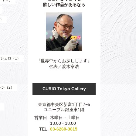
）（31）
欲しい作品があるなら
3）
ジェロ（1）
『世界中からお探しします』
代表／渡木章浩
ーン（2）
CURIO Tokyo Gallery
東京都中央区新富1丁目7−5
）
ユニーブル銀座東1階
営業日
木曜日・土曜日
13:00 - 18:00
TEL
03-6260-3815