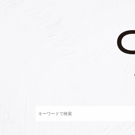
コ
ン
テ
ン
ツ
へ
ス
キ
ッ
プ