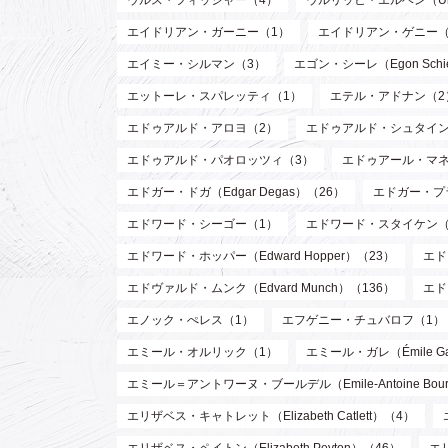
ウルス・フィッシャー（4）
ウルリッヒ・エルベン（Ulri
エイドリアン・ガーニー（1）
エイドリアン・ゲニー（
エイミー・シルマン（3）
エゴン・シーレ（Egon Schi
エットーレ・スパレッティ（1）
エテル・アドナン（2
エドゥアルド・アロヨ（2）
エドゥアルド・シュタイン
エドゥアルド・パオロッツィ（3）
エドゥアール・マネ（E
エドガー・ドガ（Edgar Degas）（26）
エドガー・プラン
エドワード・シーゴー（1）
エドワード・スタイケン（Edw
エドワード・ホッパー（Edward Hopper）（23）
エド
エドヴァルド・ムンク（Edvard Munch）（136）
エド
エノック・ぺレス（1）
エフゲニー・チュバロフ（1）
エミール・オルリック（1）
エミール・ガレ（Émile Ga
エミール＝アントワーヌ・ブールデル（Emile-Antoine Bourd
エリザベス・キャトレット（Elizabeth Catlett）（4）