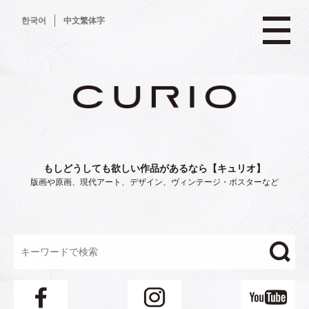
コ
한국어
中文繁体字
ン
テ
ン
ツ
へ
ス
キ
ッ
プ
もしどうしても欲しい作品があるなら【キュリオ】
版画や原画、現代アート、デザイン、ヴィンテージ・ポスターなど
"/>