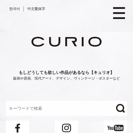
コ
한국어
中文繁体字
ン
テ
ン
ツ
へ
ス
キ
ッ
プ
もしどうしても欲しい作品があるなら【キュリオ】
版画や原画、現代アート、デザイン、ヴィンテージ・ポスターなど
"/>