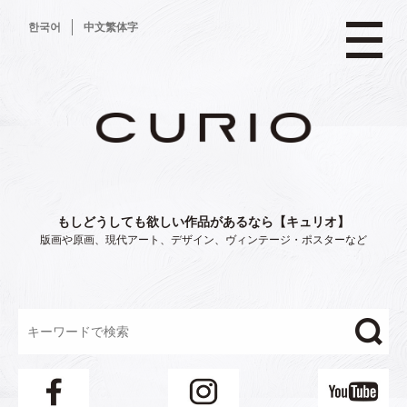
コ
한국어
中文繁体字
ン
テ
ン
ツ
へ
ス
キ
ッ
プ
もしどうしても欲しい作品があるなら【キュリオ】
版画や原画、現代アート、デザイン、ヴィンテージ・ポスターなど
"/>