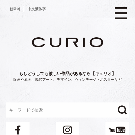
コ
한국어
中文繁体字
ン
テ
ン
ツ
へ
ス
キ
ッ
プ
もしどうしても欲しい作品があるなら【キュリオ】
版画や原画、現代アート、デザイン、ヴィンテージ・ポスターなど
"/>