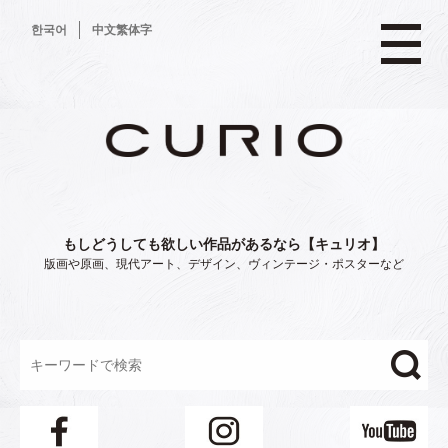
コ
한국어
中文繁体字
ン
テ
ン
ツ
へ
ス
キ
ッ
プ
もしどうしても欲しい作品があるなら【キュリオ】
版画や原画、現代アート、デザイン、ヴィンテージ・ポスターなど
"/>