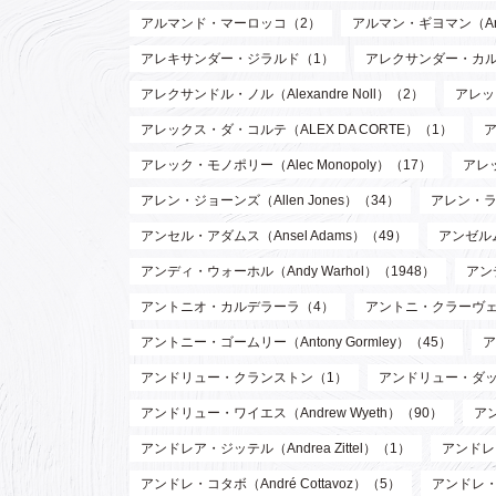
アルマンド・マーロッコ（2）
アルマン・ギヨマン（Arman
アレキサンダー・ジラルド（1）
アレクサンダー・カルダー（
アレクサンドル・ノル（Alexandre Noll）（2）
アレック
アレックス・ダ・コルテ（ALEX DA CORTE）（1）
ア
アレック・モノポリー（Alec Monopoly）（17）
アレッ
アレン・ジョーンズ（Allen Jones）（34）
アレン・ラッ
アンセル・アダムス（Ansel Adams）（49）
アンゼルム
アンディ・ウォーホル（Andy Warhol）（1948）
アン
アントニオ・カルデラーラ（4）
アントニ・クラーヴェ（An
アントニー・ゴームリー（Antony Gormley）（45）
ア
アンドリュー・クランストン（1）
アンドリュー・ダッド
アンドリュー・ワイエス（Andrew Wyeth）（90）
ア
アンドレア・ジッテル（Andrea Zittel）（1）
アンドレ・
アンドレ・コタボ（André Cottavoz）（5）
アンドレ・