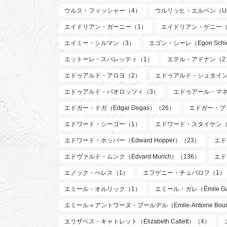
ウルス・フィッシャー（4）
ウルリッヒ・エルベン（Ulri
エイドリアン・ガーニー（1）
エイドリアン・ゲニー（
エイミー・シルマン（3）
エゴン・シーレ（Egon Schi
エットーレ・スパレッティ（1）
エテル・アドナン（2
エドゥアルド・アロヨ（2）
エドゥアルド・シュタイン
エドゥアルド・パオロッツィ（3）
エドゥアール・マネ（E
エドガー・ドガ（Edgar Degas）（26）
エドガー・プラン
エドワード・シーゴー（1）
エドワード・スタイケン（Edw
エドワード・ホッパー（Edward Hopper）（23）
エド
エドヴァルド・ムンク（Edvard Munch）（136）
エド
エノック・ぺレス（1）
エフゲニー・チュバロフ（1）
エミール・オルリック（1）
エミール・ガレ（Émile Ga
エミール＝アントワーヌ・ブールデル（Emile-Antoine Bourd
エリザベス・キャトレット（Elizabeth Catlett）（4）