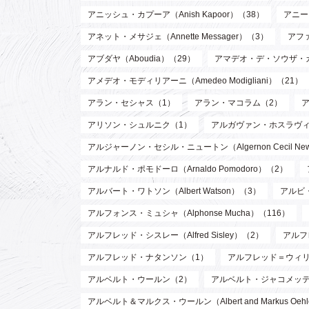
アニッシュ・カプーア（Anish Kapoor）（38）
アニー・
アネット・メサジェ（Annette Messager）（3）
アファ
アブダヤ（Aboudia）（29）
アマデオ・デ・ソウザ・
アメデオ・モディリアーニ（Amedeo Modigliani）（21）
アラン・セシャス（1）
アラン・マコラム（2）
アリソン・シュルニク（1）
アルガヴァン・ホスラヴィ (Arg
アルジャーノン・セシル・ニュートン（Algernon Cecil Ne
アルナルド・ポモドーロ（Arnaldo Pomodoro）（2）
アルバート・ワトソン（Albert Watson）（3）
アルビ・
アルフォンス・ミュシャ（Alphonse Mucha）（116）
アルフレッド・シスレー（Alfred Sisley）（2）
アルフ
アルフレッド・ナタンソン（1）
アルフレッド＝ウィリアム・
アルベルト・ウールン（2）
アルベルト・ジャコメッティ（Al
アルベルト＆マルクス・ウールン（Albert and Markus Oeh