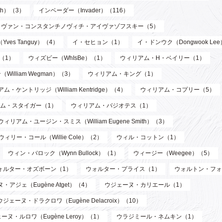
th）（3）
インベーダー（Invader）（116）
イヴァン・コンスタンチノヴィチ・アイヴァゾフスキー（5）
ves Tanguy）（4）
イ・セヒョン（1）
イ・ドンウク（Dongwook Le
）（1）
ウィズビー（WhIsBe）（1）
ウィリアム・H・ベイリー（1）
illiam Wegman）（3）
ウィリアム・キング（1）
ム・ケントリッジ（William Kentridge）（4）
ウィリアム・コプリー（5）
ム・スタイガー（1）
ウィリアム・バジオテス（1）
ウィリアム・ユージン・スミス（William Eugene Smith）（3）
ウィリー・コール（Willie Cole）（2）
ウィル・コットン（1）
ウィン・バロック（Wynn Bullock）（1）
ウィージー（Weegee）（5）
ォルター・オズボーン（1）
ウォルター・プライス（1）
ウォルトン・フォ
・アジェ（Eugène Atget）（4）
ウジェーヌ・カリエール（1）
ウジェーヌ・ドラクロワ（Eugène Delacroix）（10）
ーヌ・ルロワ（Eugène Leroy）（1）
ウラジミール・ネムキン（1）