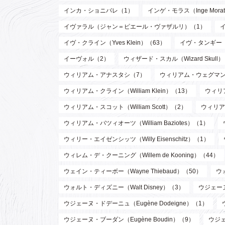
インカ・ショニバレ（1）
インゲ・モラス（Inge Mora
イヴァラル（ジャン＝ピエール・ヴァザルリ）（1）
イヴ・クライン（Yves Klein）（63）
イヴ・タンギー（Y
イーヴォル（2）
ウィザード・スカル（Wizard Skull
ウィリアム・アナスタシ（7）
ウィリアム・ウェグマン（W
ウィリアム・クライン（William Klein）（13）
ウィリア
ウィリアム・スコット（William Scott）（2）
ウィリア
ウィリアム・バツィオーツ（William Baziotes）（1）
ウィリー・エイゼンシッツ（Willy Eisenschitz）（1）
ウィレム・デ・クーニング（Willem de Kooning）（44）
ウェイン・ティーボー（Wayne Thiebaud）（50）
ウ
ウォルト・ディズニー（Walt Disney）（3）
ウジェーヌ
ウジェーヌ・ドデーニュ（Eugène Dodeigne）（1）
ウジェーヌ・ブーダン（Eugène Boudin）（9）
ウジェ