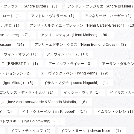
ブッツァー（Andre Butzer）（3）
アンドレ・ブラジリエ（Andre Brasilier
・ロート（1）
アンドレ・ヴィラール（1）
アンネリーゼ・ハーガー（1）
・ボテロ（1）
アンリ・カルティエ＝ブレッソン（Henri Cartier-Bresson）（1
-Lautrec）（71）
アンリ・マティス（Henri Matisse）（96）
asque）（14）
アンリ＝エドモン・クロス（Henri Edmond Cross）（3）
アーウィン・オラフ（1）
アーウィン・ワーム（10）
T.（ERNEST T. ）（1）
アーノルフ・ライナー（3）
アーラン・ダルケン
ン・ジョンソン（2）
アーヴィング・ペン（Irving Penn）（79）
or Mitoraj）（5）
イサム・ノグチ（Isamu Noguchi）（1）
ゴンサレス・デ・ラ・セルナ（1）
イッシー・ウッド（1）
イドリス・カ
n Lamsweerde & Vinoodh Matadin）（6）
de）（1）
イミ・クネーベル（Imi Knoebel）（17）
イムラン・クレシ（1
ウスキー（Ilya Bolotowsky）（1）
）
イワン・チュイコフ（2）
イワン・ヌール（Ichwan Noor）（1）