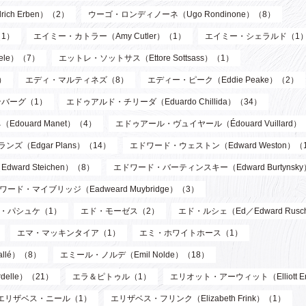
ch Erben）（2）
ウーゴ・ロンディノーネ（Ugo Rondinone）（8）
1）
エイミー・カトラー（Amy Cutler）（1）
エイミー・シェラルド（1
ele）（7）
エットレ・ソットサス（Ettore Sottsass）（1）
）
エディ・マルティネズ（8）
エディー・ピーク（Eddie Peake）（2）
バーグ（1）
エドゥアルド・チリーダ（Eduardo Chillida）（34）
douard Manet）（4）
エドゥアール・ヴュイヤール（Édouard Vuillard）
ズ（Edgar Plans）（14）
エドワード・ウェストン（Edward Weston）（
ard Steichen）（8）
エドワード・バーティンスキー（Edward Burtynsk
ワード・マイブリッジ（Eadweard Muybridge）（3）
・パシュケ（1）
エド・モーゼス（2）
エド・ルシェ（Ed／Edward Rusc
エマ・マッキンタイア（1）
エミ・ホワイトホース（1）
llé）（8）
エミール・ノルデ（Emil Nolde）（18）
elle）（21）
エラ＆ピトゥル（1）
エリオット・アーウィット（Elliott Er
エリザベス・ニール（1）
エリザベス・フリンク（Elizabeth Frink）（1）