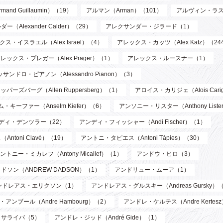
d Guillaumin）（19）
アルマン（Arman）（101）
アルヴィン・ラス
Alexander Calder）（29）
アレクサンダー・ジラード（1）
ス・イスラエル（Alex Israel）（4）
アレックス・カッツ（Alex Katz）（24
レックス・プレガー（Alex Prager）（1）
アレックス・ルースナー（1）
サンドロ・ピアノン（Alessandro Pianon）（3）
パーズバーグ（Allen Ruppersberg）（1）
アロイス・カリジェ（Alois Cari
・キーファー（Anselm Kiefer）（6）
アンソニー・リスター（Anthony List
ディ・デンツラー（22）
アンディ・フィッシャー（Andi Fischer）（1）
toni Clavé）（19）
アントニ・タピエス（Antoni Tàpies）（30）
ントニー・ミカレフ（Antony Micallef）（1）
アンドウ・ヒロ（3）
ソン（ANDREW DADSON）（1）
アンドリュー・ムーア（1）
ンドレアス・エリクソン（1）
アンドレアス・グルスキー（Andreas Gursky）
アンブール（Andre Hambourg）（2）
アンドレ・ケルテス（Andre Kertes
サライバ（5）
アンドレ・ジッド（André Gide）（1）