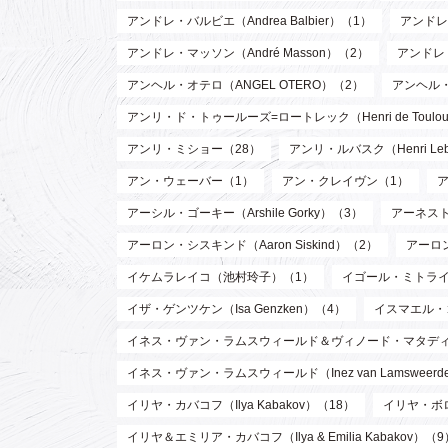
アンドレ・バルビエ（Andrea Balbier）（1）
アンドレ・
アンドレ・マッソン（André Masson）（2）
アンドレ
アンヘル・オテロ（ANGEL OTERO）（2）
アンヘル
アンリ・ド・トゥールーズ=ロートレック（Henri de Toulouse
アンリ・ミショー（28）
アンリ・ルバスク（Henri Leb
アン・ウェーバー（1）
アン・クレイヴン（1）
アーシル・ゴーキー（Arshile Gorky）（3）
アーネスト 
アーロン・シスキンド（Aaron Siskind）（2）
アーロ
イケムラレイコ（池村玲子）（1）
イゴール・ミトライ（Ig
イザ・ゲンツケン（Isa Genzken）（4）
イスマエル・
イネス・ヴァン・ラムスウィールド＆ヴィノード・マタディン（Inez va
イネス・ヴァン・ラムスウィールド（Inez van Lamsweer
イリヤ・カバコフ（Ilya Kabakov）（18）
イリヤ・ボロト
イリヤ＆エミリア・カバコフ（Ilya & Emilia Kabakov）（9