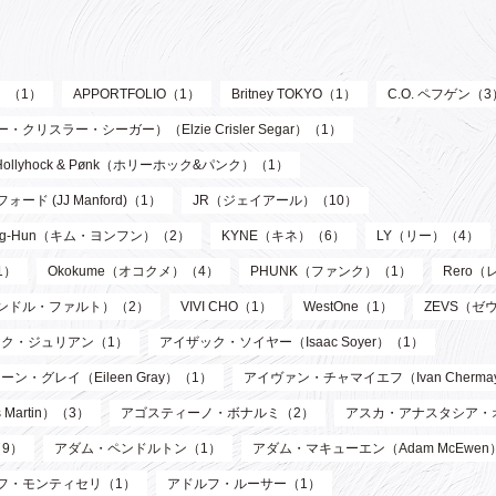
ル）（1）
APPORTFOLIO（1）
Britney TOKYO（1）
C.O. ペフゲン（3
リスラー・シーガー）（Elzie Crisler Segar）（1）
Hollyhock & Pønk（ホリーホック&パンク）（1）
フォード (JJ Manford)（1）
JR（ジェイアール）（10）
oung-Hun（キム・ヨンフン）（2）
KYNE（キネ）（6）
LY（リー）（4）
1）
Okokume（オコクメ）（4）
PHUNK（ファンク）（1）
Rero
サンドル・ファルト）（2）
VIVI CHO（1）
WestOne（1）
ZEVS（ゼ
ク・ジュリアン（1）
アイザック・ソイヤー（Isaac Soyer）（1）
ーン・グレイ（Eileen Gray）（1）
アイヴァン・チャマイエフ（Ivan Chermay
artin）（3）
アゴスティーノ・ボナルミ（2）
アスカ・アナスタシア・
9）
アダム・ペンドルトン（1）
アダム・マキューエン（Adam McEwen
フ・モンティセリ（1）
アドルフ・ルーサー（1）