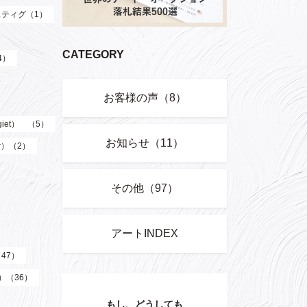
ティグ（1）
CATEGORY
4）
お客様の声（8）
giet） （5）
お知らせ（11）
er）（2）
その他（97）
アートINDEX
（47）
z）（36）
もし、どうしても