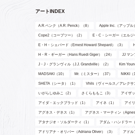
アートINDEX
A.R.ペンク（A.R. Penck）（8）
Apple Inc.（アップ
Cope2（コープツー）（2）
E・C・シーガー（エルジー・ク
E・H・シェパード（Ernest Howard Shepard）（3）
H・R・ギーガー（Hans Ruedi Giger）（24）
JJ マン
J・J・グランヴィル（J.J. Grandville）（2）
Kim Y
MADSAKI（10）
Mr.（ミスター）（37）
NIKKI（
SHETA（シータ）（1）
Vhils（ヴィールス／アレク
いがらしゆみこ（2）
さくらももこ（3）
アイザッ
アイダ・エックブラッド（1）
アイネ（1）
アイリ
アグネス・デネス（1）
アグネス・マーティン（Agnes M
アタナジオ・ソルダーティ（1）
アダム・ハンドラー（
アドリアナ・オリバー（Adriana Oliver）（3）
アドル