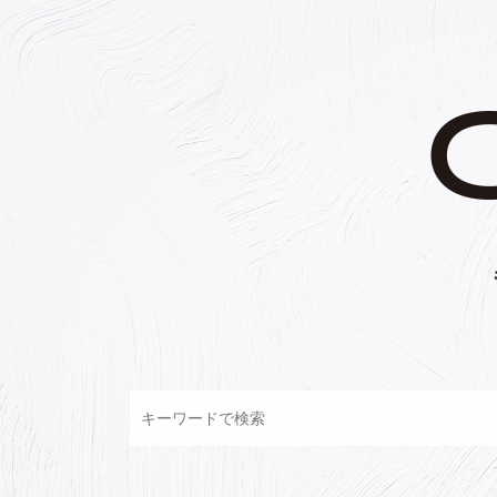
コ
ン
テ
ン
ツ
へ
ス
キ
ッ
プ