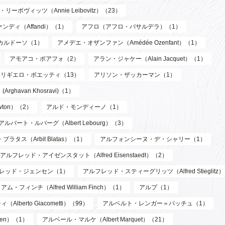
リーボヴィッツ（Annie Leibovitz）（23）
ンディ（Affandi）（1）
アフロ（アフロ・バサルデラ）（1）
カルドーソ（1）
アメデエ・オザンファン（Amédée Ozenfant）（1）
アモアコ・ボアフォ（2）
アラン・ジャケー（Alain Jacquet）（1）
アリギエロ・ボエッティ（13）
アリソン・ザッカーマン（1）
havan Khosravi)（1）
wton）（2）
アルド・モンディーノ（1）
アルバート・ルバーグ（Albert Lebourg）（3）
ブラタス（Arbit Blatas）（1）
アルフォンシーヌ・デ・シャリー（1）
アルフレッド・アイゼンスタット（Alfred Eisenstaedt）（2）
レッド・ジェンセン（1）
アルフレッド・スティーグリッツ（Alfred Stieglitz
フィンチ（Alfred William Finch）（1）
アルプ（1）
berto Giacometti）（99）
アルベルト・レンガー＝パッチュ（1）
len）（1）
アルベール・マルケ（Albert Marquet）（21）