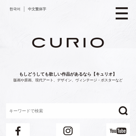
コ
한국어
中文繁体字
ン
テ
ン
ツ
へ
ス
キ
ッ
プ
もしどうしても欲しい作品があるなら【キュリオ】
版画や原画、現代アート、デザイン、ヴィンテージ・ポスターなど
"/>