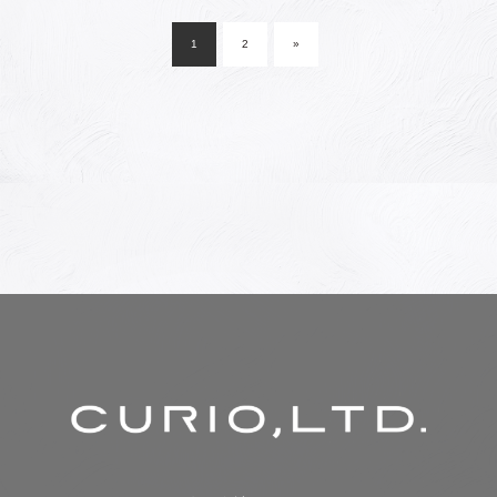
稿
1
2
»
ナ
ビ
ゲ
ー
シ
ョ
ン