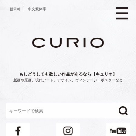
コ
한국어
中文繁体字
ン
テ
ン
ツ
へ
ス
キ
ッ
プ
もしどうしても欲しい作品があるなら【キュリオ】
版画や原画、現代アート、デザイン、ヴィンテージ・ポスターなど
"/>