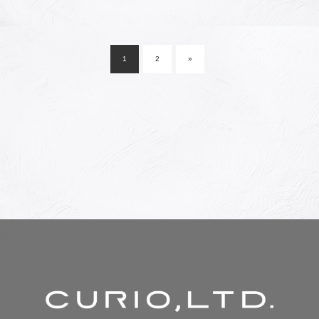
投
稿
1
2
»
ナ
ビ
ゲ
ー
シ
ョ
ン