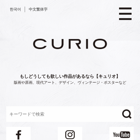
コ
한국어
中文繁体字
ン
テ
ン
ツ
へ
ス
キ
ッ
プ
もしどうしても欲しい作品があるなら【キュリオ】
版画や原画、現代アート、デザイン、ヴィンテージ・ポスターなど
"/>