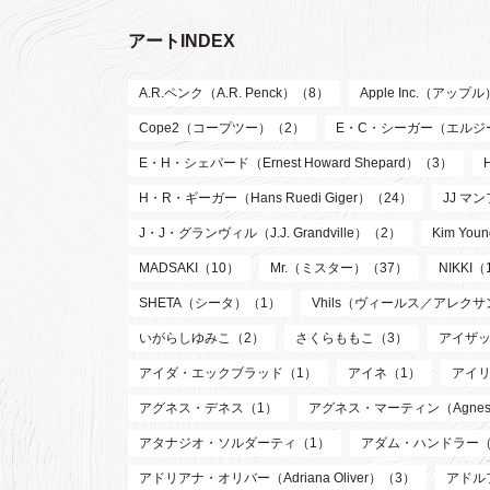
アートINDEX
A.R.ペンク（A.R. Penck）（8）
Apple Inc.（アップ
Cope2（コープツー）（2）
E・C・シーガー（エルジー・ク
E・H・シェパード（Ernest Howard Shepard）（3）
H・R・ギーガー（Hans Ruedi Giger）（24）
JJ マン
J・J・グランヴィル（J.J. Grandville）（2）
Kim Y
MADSAKI（10）
Mr.（ミスター）（37）
NIKKI（
SHETA（シータ）（1）
Vhils（ヴィールス／アレク
いがらしゆみこ（2）
さくらももこ（3）
アイザッ
アイダ・エックブラッド（1）
アイネ（1）
アイリ
アグネス・デネス（1）
アグネス・マーティン（Agnes M
アタナジオ・ソルダーティ（1）
アダム・ハンドラー（
アドリアナ・オリバー（Adriana Oliver）（3）
アドル