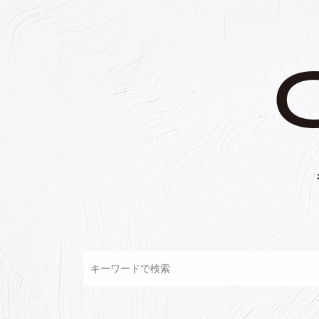
コ
ン
テ
ン
ツ
へ
ス
キ
ッ
プ