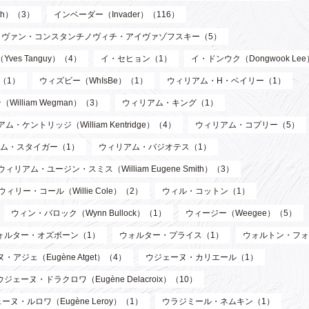
th）（3）
インベーダー（Invader）（116）
イヴァン・コンスタンチノヴィチ・アイヴァゾフスキー（5）
ves Tanguy）（4）
イ・セヒョン（1）
イ・ドンウク（Dongwook Le
）（1）
ウィズビー（WhIsBe）（1）
ウィリアム・H・ベイリー（1）
illiam Wegman）（3）
ウィリアム・キング（1）
ム・ケントリッジ（William Kentridge）（4）
ウィリアム・コプリー（5）
ム・スタイガー（1）
ウィリアム・バジオテス（1）
ウィリアム・ユージン・スミス（William Eugene Smith）（3）
ウィリー・コール（Willie Cole）（2）
ウィル・コットン（1）
ウィン・バロック（Wynn Bullock）（1）
ウィージー（Weegee）（5）
ォルター・オズボーン（1）
ウォルター・プライス（1）
ウォルトン・フォ
・アジェ（Eugène Atget）（4）
ウジェーヌ・カリエール（1）
ウジェーヌ・ドラクロワ（Eugène Delacroix）（10）
ーヌ・ルロワ（Eugène Leroy）（1）
ウラジミール・ネムキン（1）