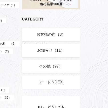
ティグ（1）
CATEGORY
4）
お客様の声（8）
giet） （5）
お知らせ（11）
er）（2）
その他（97）
アートINDEX
（47）
z）（36）
もし、どうしても