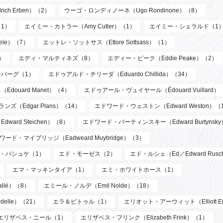
ch Erben）（2）
ウーゴ・ロンディノーネ（Ugo Rondinone）（8）
1）
エイミー・カトラー（Amy Cutler）（1）
エイミー・シェラルド（1
ele）（7）
エットレ・ソットサス（Ettore Sottsass）（1）
）
エディ・マルティネズ（8）
エディー・ピーク（Eddie Peake）（2）
バーグ（1）
エドゥアルド・チリーダ（Eduardo Chillida）（34）
douard Manet）（4）
エドゥアール・ヴュイヤール（Édouard Vuillard）
ズ（Edgar Plans）（14）
エドワード・ウェストン（Edward Weston）（
ard Steichen）（8）
エドワード・バーティンスキー（Edward Burtynsk
ワード・マイブリッジ（Eadweard Muybridge）（3）
・パシュケ（1）
エド・モーゼス（2）
エド・ルシェ（Ed／Edward Rusc
エマ・マッキンタイア（1）
エミ・ホワイトホース（1）
llé）（8）
エミール・ノルデ（Emil Nolde）（18）
elle）（21）
エラ＆ピトゥル（1）
エリオット・アーウィット（Elliott Er
エリザベス・ニール（1）
エリザベス・フリンク（Elizabeth Frink）（1）