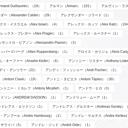
d Guillaumin）（19）
アルマン（Arman）（101）
アルヴィン・ラス
Alexander Calder）（29）
アレクサンダー・ジラード（1）
ス・イスラエル（Alex Israel）（4）
アレックス・カッツ（Alex Katz）（24
レックス・プレガー（Alex Prager）（1）
アレックス・ルースナー（1）
サンドロ・ピアノン（Alessandro Pianon）（3）
パーズバーグ（Allen Ruppersberg）（1）
アロイス・カリジェ（Alois Cari
・キーファー（Anselm Kiefer）（6）
アンソニー・リスター（Anthony List
ディ・デンツラー（22）
アンディ・フィッシャー（Andi Fischer）（1）
toni Clavé）（19）
アントニ・タピエス（Antoni Tàpies）（30）
ントニー・ミカレフ（Antony Micallef）（1）
アンドウ・ヒロ（3）
ソン（ANDREW DADSON）（1）
アンドリュー・ムーア（1）
ンドレアス・エリクソン（1）
アンドレアス・グルスキー（Andreas Gursky）
アンブール（Andre Hambourg）（2）
アンドレ・ケルテス（Andre Kertes
サライバ（5）
アンドレ・ジッド（André Gide）（1）