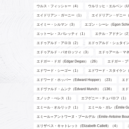
ウルス・フィッシャー（4）
ウルリッヒ・エルベン（Ulri
エイドリアン・ガーニー（1）
エイドリアン・ゲニー（
エイミー・シルマン（3）
エゴン・シーレ（Egon Schi
エットーレ・スパレッティ（1）
エテル・アドナン（2
エドゥアルド・アロヨ（2）
エドゥアルド・シュタイン
エドゥアルド・パオロッツィ（3）
エドゥアール・マネ（E
エドガー・ドガ（Edgar Degas）（26）
エドガー・プラン
エドワード・シーゴー（1）
エドワード・スタイケン（Edw
エドワード・ホッパー（Edward Hopper）（23）
エド
エドヴァルド・ムンク（Edvard Munch）（136）
エド
エノック・ぺレス（1）
エフゲニー・チュバロフ（1）
エミール・オルリック（1）
エミール・ガレ（Émile Ga
エミール＝アントワーヌ・ブールデル（Emile-Antoine Bourd
エリザベス・キャトレット（Elizabeth Catlett）（4）