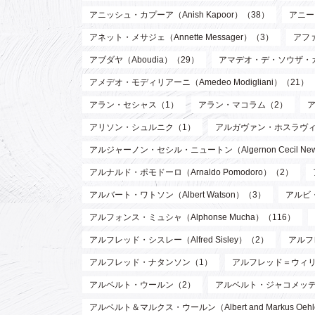
アニッシュ・カプーア（Anish Kapoor）（38）
アニー・
アネット・メサジェ（Annette Messager）（3）
アファ
アブダヤ（Aboudia）（29）
アマデオ・デ・ソウザ・
アメデオ・モディリアーニ（Amedeo Modigliani）（21）
アラン・セシャス（1）
アラン・マコラム（2）
アリソン・シュルニク（1）
アルガヴァン・ホスラヴィ (Arg
アルジャーノン・セシル・ニュートン（Algernon Cecil Ne
アルナルド・ポモドーロ（Arnaldo Pomodoro）（2）
アルバート・ワトソン（Albert Watson）（3）
アルビ・
アルフォンス・ミュシャ（Alphonse Mucha）（116）
アルフレッド・シスレー（Alfred Sisley）（2）
アルフ
アルフレッド・ナタンソン（1）
アルフレッド＝ウィリアム・
アルベルト・ウールン（2）
アルベルト・ジャコメッティ（Al
アルベルト＆マルクス・ウールン（Albert and Markus Oeh