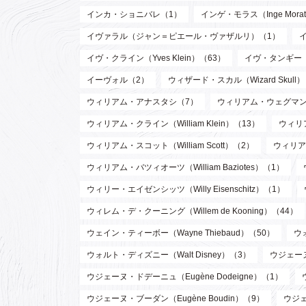
インカ・ショニバレ（1）
インゲ・モラス（Inge Mora
イヴァラル（ジャン＝ピエール・ヴァザルリ）（1）
イヴ・クライン（Yves Klein）（63）
イヴ・タンギー（Y
イーヴォル（2）
ウィザード・スカル（Wizard Skull
ウィリアム・アナスタシ（7）
ウィリアム・ウェグマン（W
ウィリアム・クライン（William Klein）（13）
ウィリア
ウィリアム・スコット（William Scott）（2）
ウィリア
ウィリアム・バツィオーツ（William Baziotes）（1）
ウィリー・エイゼンシッツ（Willy Eisenschitz）（1）
ウィレム・デ・クーニング（Willem de Kooning）（44）
ウェイン・ティーボー（Wayne Thiebaud）（50）
ウ
ウォルト・ディズニー（Walt Disney）（3）
ウジェーヌ
ウジェーヌ・ドデーニュ（Eugène Dodeigne）（1）
ウジェーヌ・ブーダン（Eugène Boudin）（9）
ウジェ