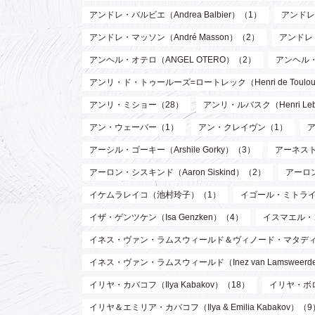
アンドレ・バルビエ（Andrea Balbier）（1）
アンドレ・
アンドレ・マッソン（André Masson）（2）
アンドレ
アンヘル・オテロ（ANGEL OTERO）（2）
アンヘル
アンリ・ド・トゥールーズ=ロートレック（Henri de Toulouse
アンリ・ミショー（28）
アンリ・ルバスク（Henri Leb
アン・ウェーバー（1）
アン・クレイヴン（1）
アーシル・ゴーキー（Arshile Gorky）（3）
アーネスト 
アーロン・シスキンド（Aaron Siskind）（2）
アーロ
イケムラレイコ（池村玲子）（1）
イゴール・ミトライ（Ig
イザ・ゲンツケン（Isa Genzken）（4）
イスマエル・
イネス・ヴァン・ラムスウィールド＆ヴィノード・マタディン（Inez va
イネス・ヴァン・ラムスウィールド（Inez van Lamsweer
イリヤ・カバコフ（Ilya Kabakov）（18）
イリヤ・ボロト
イリヤ＆エミリア・カバコフ（Ilya & Emilia Kabakov）（9