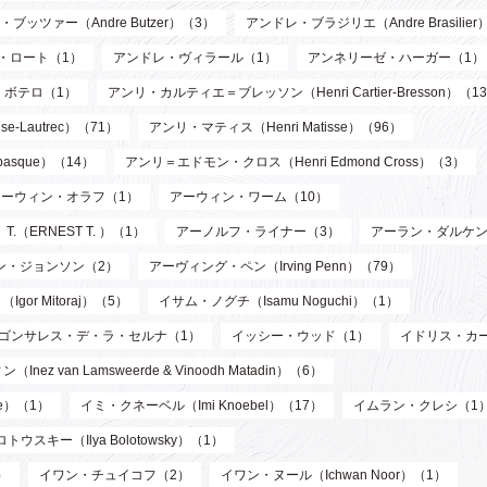
ブッツァー（Andre Butzer）（3）
アンドレ・ブラジリエ（Andre Brasilier
・ロート（1）
アンドレ・ヴィラール（1）
アンネリーゼ・ハーガー（1）
・ボテロ（1）
アンリ・カルティエ＝ブレッソン（Henri Cartier-Bresson）（1
-Lautrec）（71）
アンリ・マティス（Henri Matisse）（96）
asque）（14）
アンリ＝エドモン・クロス（Henri Edmond Cross）（3）
アーウィン・オラフ（1）
アーウィン・ワーム（10）
T.（ERNEST T. ）（1）
アーノルフ・ライナー（3）
アーラン・ダルケン
ン・ジョンソン（2）
アーヴィング・ペン（Irving Penn）（79）
or Mitoraj）（5）
イサム・ノグチ（Isamu Noguchi）（1）
ゴンサレス・デ・ラ・セルナ（1）
イッシー・ウッド（1）
イドリス・カ
n Lamsweerde & Vinoodh Matadin）（6）
de）（1）
イミ・クネーベル（Imi Knoebel）（17）
イムラン・クレシ（1
ウスキー（Ilya Bolotowsky）（1）
）
イワン・チュイコフ（2）
イワン・ヌール（Ichwan Noor）（1）