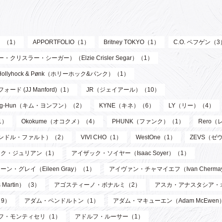
ル）（1）
APPORTFOLIO（1）
Britney TOKYO（1）
C.O. ペフゲン（3
リスラー・シーガー）（Elzie Crisler Segar）（1）
Hollyhock & Pønk（ホリーホック&パンク）（1）
フォード (JJ Manford)（1）
JR（ジェイアール）（10）
oung-Hun（キム・ヨンフン）（2）
KYNE（キネ）（6）
LY（リー）（4）
1）
Okokume（オコクメ）（4）
PHUNK（ファンク）（1）
Rero
サンドル・ファルト）（2）
VIVI CHO（1）
WestOne（1）
ZEVS（ゼ
ク・ジュリアン（1）
アイザック・ソイヤー（Isaac Soyer）（1）
ーン・グレイ（Eileen Gray）（1）
アイヴァン・チャマイエフ（Ivan Chermay
artin）（3）
アゴスティーノ・ボナルミ（2）
アスカ・アナスタシア・
9）
アダム・ペンドルトン（1）
アダム・マキューエン（Adam McEwen
フ・モンティセリ（1）
アドルフ・ルーサー（1）