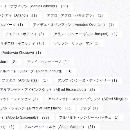
リーボヴィッツ（Annie Leibovitz）（23）
ンディ（Affandi）（1）
アフロ（アフロ・バサルデラ）（1）
カルドーソ（1）
アメデエ・オザンファン（Amédée Ozenfant）（1）
アモアコ・ボアフォ（2）
アラン・ジャケー（Alain Jacquet）（1）
アリギエロ・ボエッティ（13）
アリソン・ザッカーマン（1）
havan Khosravi)（1）
wton）（2）
アルド・モンディーノ（1）
アルバート・ルバーグ（Albert Lebourg）（3）
ブラタス（Arbit Blatas）（1）
アルフォンシーヌ・デ・シャリー（1）
アルフレッド・アイゼンスタット（Alfred Eisenstaedt）（2）
レッド・ジェンセン（1）
アルフレッド・スティーグリッツ（Alfred Stieglitz
フィンチ（Alfred William Finch）（1）
アルプ（1）
berto Giacometti）（99）
アルベルト・レンガー＝パッチュ（1）
len）（1）
アルベール・マルケ（Albert Marquet）（21）