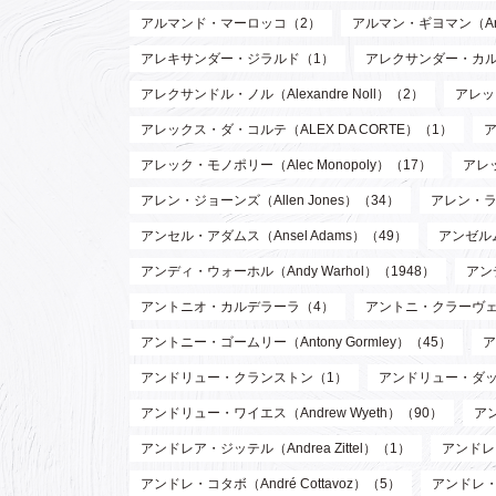
アルマンド・マーロッコ（2）
アルマン・ギヨマン（Arman
アレキサンダー・ジラルド（1）
アレクサンダー・カルダー（
アレクサンドル・ノル（Alexandre Noll）（2）
アレック
アレックス・ダ・コルテ（ALEX DA CORTE）（1）
ア
アレック・モノポリー（Alec Monopoly）（17）
アレッ
アレン・ジョーンズ（Allen Jones）（34）
アレン・ラッ
アンセル・アダムス（Ansel Adams）（49）
アンゼルム
アンディ・ウォーホル（Andy Warhol）（1948）
アン
アントニオ・カルデラーラ（4）
アントニ・クラーヴェ（An
アントニー・ゴームリー（Antony Gormley）（45）
ア
アンドリュー・クランストン（1）
アンドリュー・ダッド
アンドリュー・ワイエス（Andrew Wyeth）（90）
ア
アンドレア・ジッテル（Andrea Zittel）（1）
アンドレ・
アンドレ・コタボ（André Cottavoz）（5）
アンドレ・