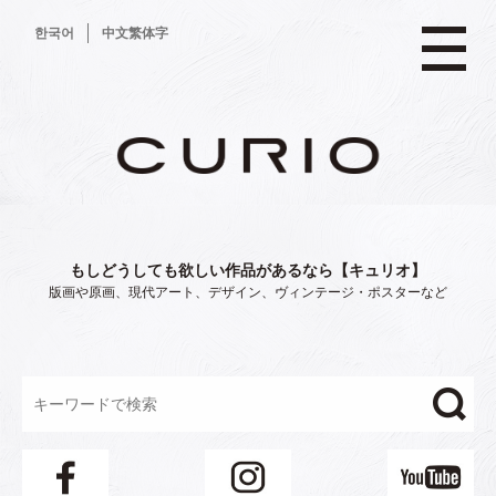
コ
한국어
中文繁体字
ン
テ
ン
ツ
へ
ス
キ
ッ
プ
もしどうしても欲しい作品があるなら【キュリオ】
版画や原画、現代アート、デザイン、ヴィンテージ・ポスターなど
"/>