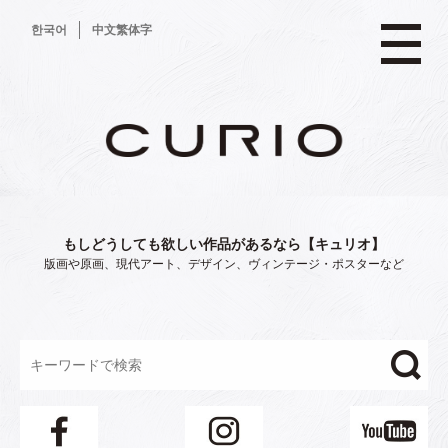
コ
한국어
中文繁体字
ン
テ
ン
ツ
へ
ス
キ
ッ
プ
もしどうしても欲しい作品があるなら【キュリオ】
版画や原画、現代アート、デザイン、ヴィンテージ・ポスターなど
"/>