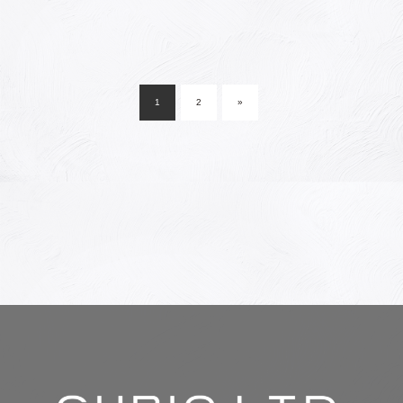
投
稿
1
2
»
ナ
ビ
ゲ
ー
シ
ョ
ン