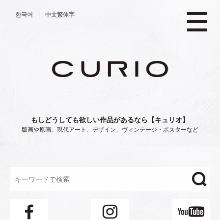
コ
한국어
中文繁体字
ン
テ
ン
ツ
へ
ス
キ
ッ
プ
もしどうしても欲しい作品があるなら【キュリオ】
版画や原画、現代アート、デザイン、ヴィンテージ・ポスターなど
"/>