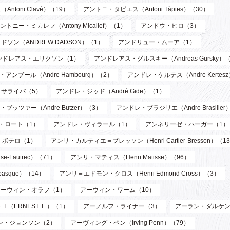
toni Clavé）（19）
アントニ・タピエス（Antoni Tàpies）（30）
ントニー・ミカレフ（Antony Micallef）（1）
アンドウ・ヒロ（3）
ソン（ANDREW DADSON）（1）
アンドリュー・ムーア（1）
ンドレアス・エリクソン（1）
アンドレアス・グルスキー（Andreas Gursky）
アンブール（Andre Hambourg）（2）
アンドレ・ケルテス（Andre Kertes
サライバ（5）
アンドレ・ジッド（André Gide）（1）
ブッツァー（Andre Butzer）（3）
アンドレ・ブラジリエ（Andre Brasilier
・ロート（1）
アンドレ・ヴィラール（1）
アンネリーゼ・ハーガー（1）
・ボテロ（1）
アンリ・カルティエ＝ブレッソン（Henri Cartier-Bresson）（1
-Lautrec）（71）
アンリ・マティス（Henri Matisse）（96）
asque）（14）
アンリ＝エドモン・クロス（Henri Edmond Cross）（3）
アーウィン・オラフ（1）
アーウィン・ワーム（10）
T.（ERNEST T. ）（1）
アーノルフ・ライナー（3）
アーラン・ダルケン
ン・ジョンソン（2）
アーヴィング・ペン（Irving Penn）（79）