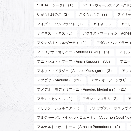
SHETA（シータ）（1）
Vhils（ヴィールス／アレク
いがらしゆみこ（2）
さくらももこ（3）
アイザッ
アイダ・エックブラッド（1）
アイネ（1）
アイリ
アグネス・デネス（1）
アグネス・マーティン（Agnes M
アタナジオ・ソルダーティ（1）
アダム・ハンドラー（
アドリアナ・オリバー（Adriana Oliver）（3）
アドル
アニッシュ・カプーア（Anish Kapoor）（38）
アニー・
アネット・メサジェ（Annette Messager）（3）
アファ
アブダヤ（Aboudia）（29）
アマデオ・デ・ソウザ・
アメデオ・モディリアーニ（Amedeo Modigliani）（21）
アラン・セシャス（1）
アラン・マコラム（2）
アリソン・シュルニク（1）
アルガヴァン・ホスラヴィ (Arg
アルジャーノン・セシル・ニュートン（Algernon Cecil Ne
アルナルド・ポモドーロ（Arnaldo Pomodoro）（2）