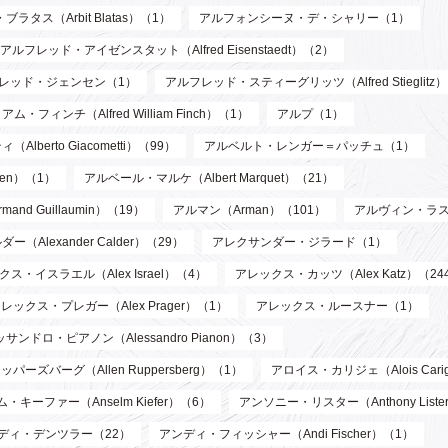
ブラタス（Arbit Blatas）（1）
アルフォンシーヌ・デ・シャリー（1）
アルフレッド・アイゼンスタット（Alfred Eisenstaedt）（2）
レッド・ジェンセン（1）
アルフレッド・スティーグリッツ（Alfred Stieglitz
フィンチ（Alfred William Finch）（1）
アルプ（1）
berto Giacometti）（99）
アルベルト・レンガー＝パッチュ（1）
len）（1）
アルベール・マルケ（Albert Marquet）（21）
d Guillaumin）（19）
アルマン（Arman）（101）
アルヴィン・ラス
Alexander Calder）（29）
アレクサンダー・ジラード（1）
ス・イスラエル（Alex Israel）（4）
アレックス・カッツ（Alex Katz）（24
レックス・プレガー（Alex Prager）（1）
アレックス・ルースナー（1）
サンドロ・ピアノン（Alessandro Pianon）（3）
パーズバーグ（Allen Ruppersberg）（1）
アロイス・カリジェ（Alois Cari
・キーファー（Anselm Kiefer）（6）
アンソニー・リスター（Anthony List
ディ・デンツラー（22）
アンディ・フィッシャー（Andi Fischer）（1）