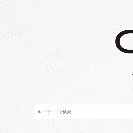
コ
ン
テ
ン
ツ
へ
ス
キ
ッ
プ