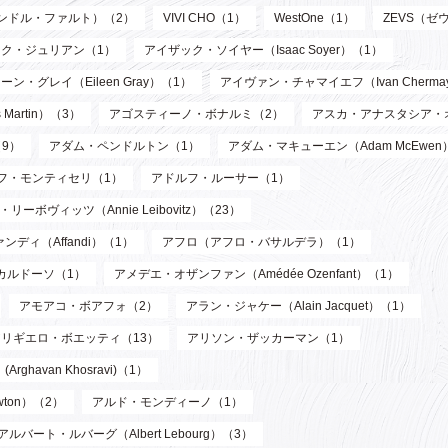
サンドル・ファルト）（2）
VIVI CHO（1）
WestOne（1）
ZEVS（ゼ
ク・ジュリアン（1）
アイザック・ソイヤー（Isaac Soyer）（1）
ーン・グレイ（Eileen Gray）（1）
アイヴァン・チャマイエフ（Ivan Chermay
artin）（3）
アゴスティーノ・ボナルミ（2）
アスカ・アナスタシア・
9）
アダム・ペンドルトン（1）
アダム・マキューエン（Adam McEwen
フ・モンティセリ（1）
アドルフ・ルーサー（1）
リーボヴィッツ（Annie Leibovitz）（23）
ンディ（Affandi）（1）
アフロ（アフロ・バサルデラ）（1）
カルドーソ（1）
アメデエ・オザンファン（Amédée Ozenfant）（1）
アモアコ・ボアフォ（2）
アラン・ジャケー（Alain Jacquet）（1）
アリギエロ・ボエッティ（13）
アリソン・ザッカーマン（1）
havan Khosravi)（1）
wton）（2）
アルド・モンディーノ（1）
アルバート・ルバーグ（Albert Lebourg）（3）