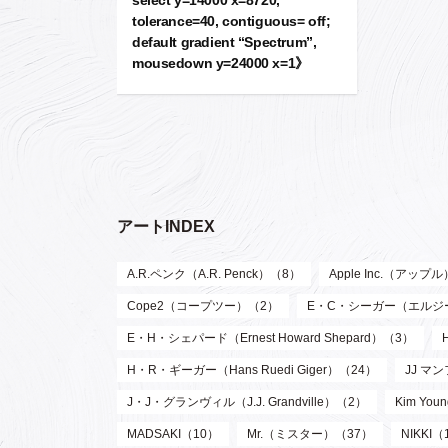
select y=14000 x=8720,
tolerance=40, contiguous= off;
default gradient “Spectrum”,
mousedown y=24000 x=1》
アートINDEX
A.R.ペンク（A.R. Penck）（8）
Apple Inc.（アップ
Cope2（コープツー）（2）
E・C・シーガー（エルジー・ク
E・H・シェパード（Ernest Howard Shepard）（3）
H・R・ギーガー（Hans Ruedi Giger）（24）
JJ マン
J・J・グランヴィル（J.J. Grandville）（2）
Kim Y
MADSAKI（10）
Mr.（ミスター）（37）
NIKKI（