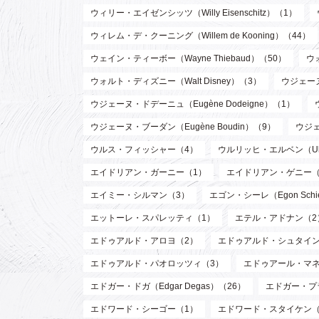
ウィリー・エイゼンシッツ（Willy Eisenschitz）（1）
ウィレム・デ・クーニング（Willem de Kooning）（44）
ウェイン・ティーボー（Wayne Thiebaud）（50）
ウ
ウォルト・ディズニー（Walt Disney）（3）
ウジェーヌ
ウジェーヌ・ドデーニュ（Eugène Dodeigne）（1）
ウジェーヌ・ブーダン（Eugène Boudin）（9）
ウジェ
ウルス・フィッシャー（4）
ウルリッヒ・エルベン（Ulri
エイドリアン・ガーニー（1）
エイドリアン・ゲニー（
エイミー・シルマン（3）
エゴン・シーレ（Egon Schi
エットーレ・スパレッティ（1）
エテル・アドナン（2
エドゥアルド・アロヨ（2）
エドゥアルド・シュタイン
エドゥアルド・パオロッツィ（3）
エドゥアール・マネ（E
エドガー・ドガ（Edgar Degas）（26）
エドガー・プラン
エドワード・シーゴー（1）
エドワード・スタイケン（Edw