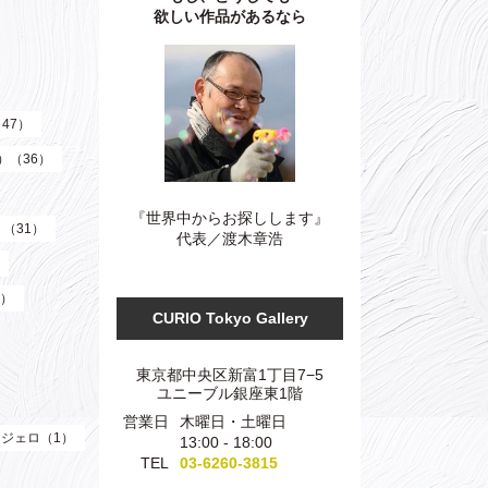
欲しい作品があるなら
（47）
z）（36）
『世界中からお探しします』
）（31）
代表／渡木章浩
3）
CURIO Tokyo Gallery
東京都中央区新富1丁目7−5
ユニーブル銀座東1階
営業日
木曜日・土曜日
ジェロ（1）
13:00 - 18:00
TEL
03-6260-3815