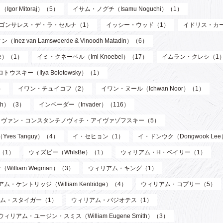
or Mitoraj）（5）
イサム・ノグチ（Isamu Noguchi）（1）
ゴンサレス・デ・ラ・セルナ（1）
イッシー・ウッド（1）
イドリス・カ
n Lamsweerde & Vinoodh Matadin）（6）
de）（1）
イミ・クネーベル（Imi Knoebel）（17）
イムラン・クレシ（1
ウスキー（Ilya Bolotowsky）（1）
）
イワン・チュイコフ（2）
イワン・ヌール（Ichwan Noor）（1）
th）（3）
インベーダー（Invader）（116）
イヴァン・コンスタンチノヴィチ・アイヴァゾフスキー（5）
ves Tanguy）（4）
イ・セヒョン（1）
イ・ドンウク（Dongwook Le
）（1）
ウィズビー（WhIsBe）（1）
ウィリアム・H・ベイリー（1）
illiam Wegman）（3）
ウィリアム・キング（1）
ム・ケントリッジ（William Kentridge）（4）
ウィリアム・コプリー（5）
ム・スタイガー（1）
ウィリアム・バジオテス（1）
ウィリアム・ユージン・スミス（William Eugene Smith）（3）