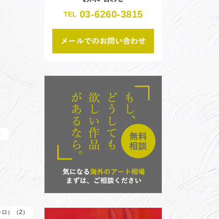
03-6260-3815
TEL
）
（レロ）（2）