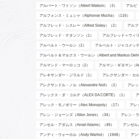
アルバート・ワトソン（Albert Watson）（3）
アルビ・
アルフォンス・ミュシャ（Alphonse Mucha）（116）
アルフレッド・シスレー（Alfred Sisley）（2）
アルフ
アルフレッド・ナタンソン（1）
アルフレッド＝ウィリアム・
アルベルト・ウールン（2）
アルベルト・ジャコメッティ（Al
アルベルト＆マルクス・ウールン（Albert and Markus Oeh
アルマンド・マーロッコ（2）
アルマン・ギヨマン（Arman
アレキサンダー・ジラルド（1）
アレクサンダー・カルダー（
アレクサンドル・ノル（Alexandre Noll）（2）
アレック
アレックス・ダ・コルテ（ALEX DA CORTE）（1）
ア
アレック・モノポリー（Alec Monopoly）（17）
アレッ
アレン・ジョーンズ（Allen Jones）（34）
アレン・ラッ
アンセル・アダムス（Ansel Adams）（49）
アンゼルム
アンディ・ウォーホル（Andy Warhol）（1948）
アン