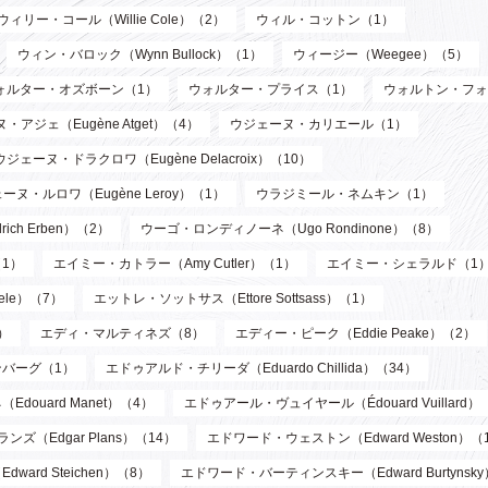
ウィリー・コール（Willie Cole）（2）
ウィル・コットン（1）
ウィン・バロック（Wynn Bullock）（1）
ウィージー（Weegee）（5）
ォルター・オズボーン（1）
ウォルター・プライス（1）
ウォルトン・フォ
・アジェ（Eugène Atget）（4）
ウジェーヌ・カリエール（1）
ウジェーヌ・ドラクロワ（Eugène Delacroix）（10）
ーヌ・ルロワ（Eugène Leroy）（1）
ウラジミール・ネムキン（1）
ch Erben）（2）
ウーゴ・ロンディノーネ（Ugo Rondinone）（8）
1）
エイミー・カトラー（Amy Cutler）（1）
エイミー・シェラルド（1
ele）（7）
エットレ・ソットサス（Ettore Sottsass）（1）
）
エディ・マルティネズ（8）
エディー・ピーク（Eddie Peake）（2）
バーグ（1）
エドゥアルド・チリーダ（Eduardo Chillida）（34）
douard Manet）（4）
エドゥアール・ヴュイヤール（Édouard Vuillard）
ズ（Edgar Plans）（14）
エドワード・ウェストン（Edward Weston）（
ard Steichen）（8）
エドワード・バーティンスキー（Edward Burtynsk