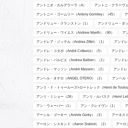
アントニオ・カルデラーラ（4）
アントニ・クラーヴェ（An
アントニー・ゴームリー（Antony Gormley）（45）
ア
アンドリュー・クランストン（1）
アンドリュー・ダッド
アンドリュー・ワイエス（Andrew Wyeth）（90）
ア
アンドレア・ジッテル（Andrea Zittel）（1）
アンドレ・
アンドレ・コタボ（André Cottavoz）（5）
アンドレ・
アンドレ・バルビエ（Andrea Balbier）（1）
アンドレ・
アンドレ・マッソン（André Masson）（2）
アンドレ
アンヘル・オテロ（ANGEL OTERO）（2）
アンヘル
アンリ・ド・トゥールーズ=ロートレック（Henri de Toulouse
アンリ・ミショー（28）
アンリ・ルバスク（Henri Leb
アン・ウェーバー（1）
アン・クレイヴン（1）
アーシル・ゴーキー（Arshile Gorky）（3）
アーネスト 
アーロン・シスキンド（Aaron Siskind）（2）
アーロ