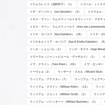
イケムラレイコ（池村玲子）（1）
イゴール・ミトライ（Ig
イザ・ゲンツケン（Isa Genzken）（4）
イスマエル・
イネス・ヴァン・ラムスウィールド＆ヴィノード・マタディン（Inez va
イネス・ヴァン・ラムスウィールド（Inez van Lamsweer
イリヤ・カバコフ（Ilya Kabakov）（18）
イリヤ・ボロト
イリヤ＆エミリア・カバコフ（Ilya & Emilia Kabakov）（9
インカ・ショニバレ（1）
インゲ・モラス（Inge Mora
イヴァラル（ジャン＝ピエール・ヴァザルリ）（1）
イヴ・クライン（Yves Klein）（63）
イヴ・タンギー（Y
イーヴォル（2）
ウィザード・スカル（Wizard Skull
ウィリアム・アナスタシ（7）
ウィリアム・ウェグマン（W
ウィリアム・クライン（William Klein）（13）
ウィリア
ウィリアム・スコット（William Scott）（2）
ウィリア
ウィリアム・バツィオーツ（William Baziotes）（1）