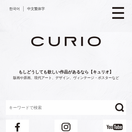
コ
한국어
中文繁体字
ン
テ
ン
ツ
へ
ス
キ
ッ
プ
もしどうしても欲しい作品があるなら【キュリオ】
版画や原画、現代アート、デザイン、ヴィンテージ・ポスターなど
"/>