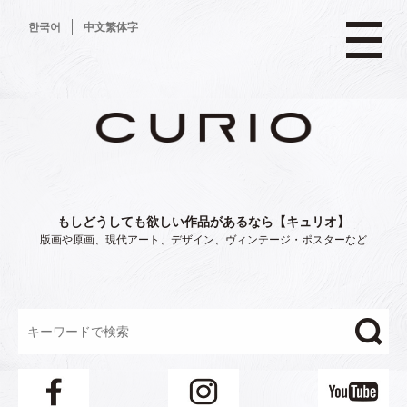
コ
한국어
中文繁体字
ン
テ
ン
ツ
へ
ス
キ
ッ
プ
もしどうしても欲しい作品があるなら【キュリオ】
版画や原画、現代アート、デザイン、ヴィンテージ・ポスターなど
"/>