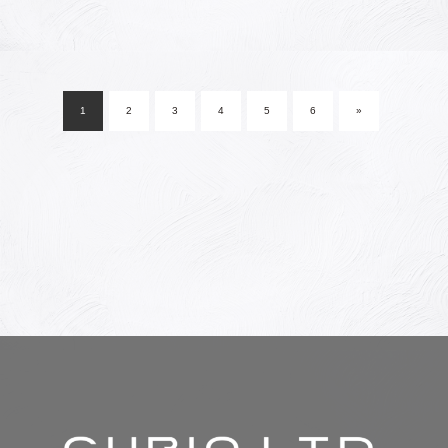
投
稿
1
2
3
4
5
6
»
ナ
ビ
ゲ
ー
シ
ョ
ン