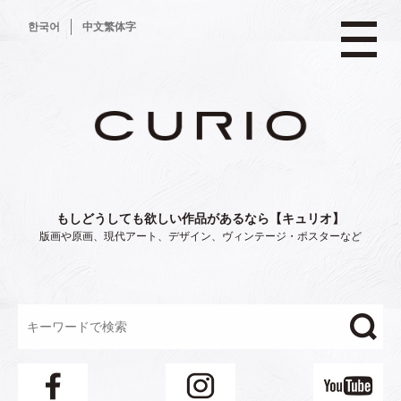
コ
한국어
中文繁体字
ン
テ
ン
ツ
へ
ス
キ
ッ
プ
もしどうしても欲しい作品があるなら【キュリオ】
版画や原画、現代アート、デザイン、ヴィンテージ・ポスターなど
"/>