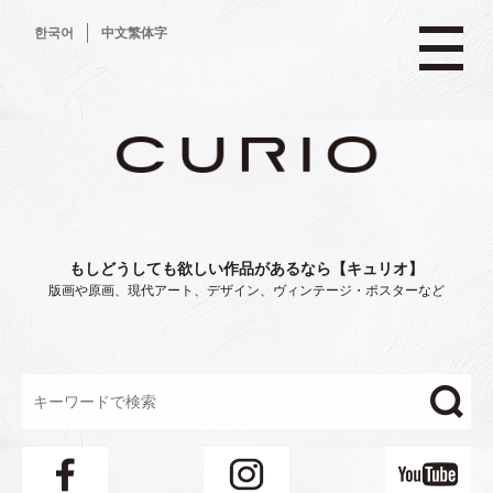
コ
한국어
中文繁体字
ン
テ
ン
ツ
へ
ス
キ
ッ
プ
もしどうしても欲しい作品があるなら【キュリオ】
版画や原画、現代アート、デザイン、ヴィンテージ・ポスターなど
"/>