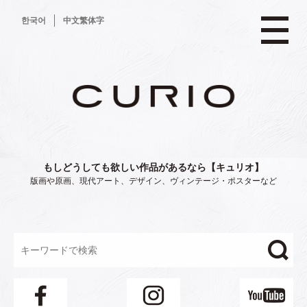
コ
한국어
中文繁体字
ン
テ
ン
ツ
へ
ス
キ
ッ
プ
もしどうしても欲しい作品があるなら【キュリオ】
版画や原画、現代アート、デザイン、ヴィンテージ・ポスターなど
"/>