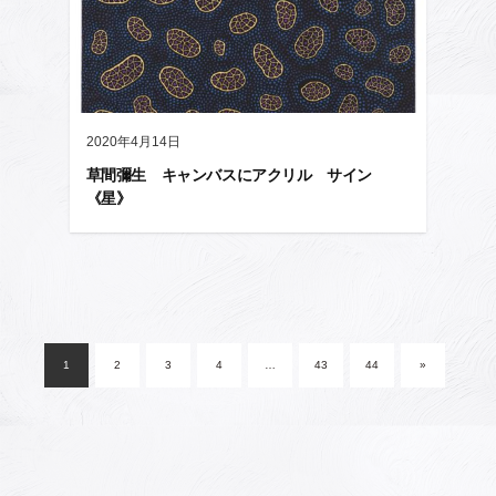
2020年4月14日
草間彌生 キャンバスにアクリル サイン
《星》
投
稿
1
2
3
4
…
43
44
»
ナ
ビ
ゲ
ー