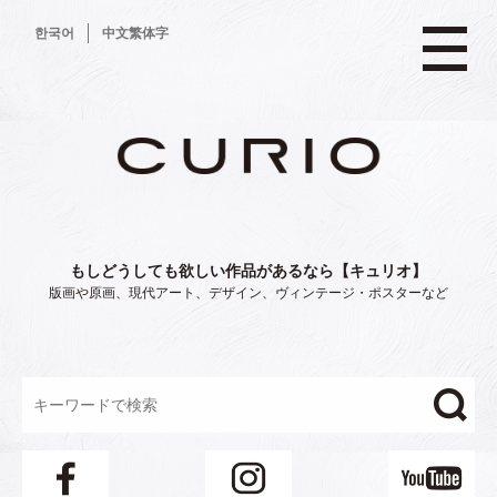
コ
한국어
中文繁体字
ン
テ
ン
ツ
へ
ス
キ
ッ
プ
もしどうしても欲しい作品があるなら【キュリオ】
版画や原画、現代アート、デザイン、ヴィンテージ・ポスターなど
"/>