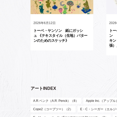
2026年6月12日
202
トーベ・ヤンソン 紙にガッシ
トー
ュ 《テキスタイル（生地）パター
ン 
ンのためのスケッチ》
キン
張）
アートINDEX
A.R.ペンク（A.R. Penck）（8）
Apple Inc.（アップ
Cope2（コープツー）（2）
E・C・シーガー（エルジー・ク