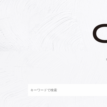
コ
ン
テ
ン
ツ
へ
ス
キ
ッ
プ