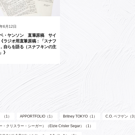
6年6月12日
ベ・ヤンソン 直筆原稿 サイ
《ラジオ用直筆原稿：「スナフ
，自らを語る（スナフキンの主
」》
ル）（1）
APPORTFOLIO（1）
Britney TOKYO（1）
C.O. ペフゲン（3
リスラー・シーガー）（Elzie Crisler Segar）（1）