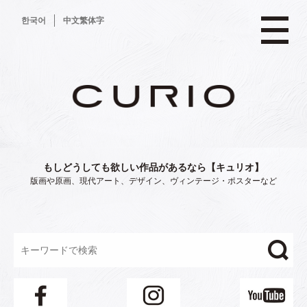
コ
한국어
中文繁体字
ン
テ
ン
ツ
へ
ス
キ
ッ
プ
もしどうしても欲しい作品があるなら【キュリオ】
版画や原画、現代アート、デザイン、ヴィンテージ・ポスターなど
"/>