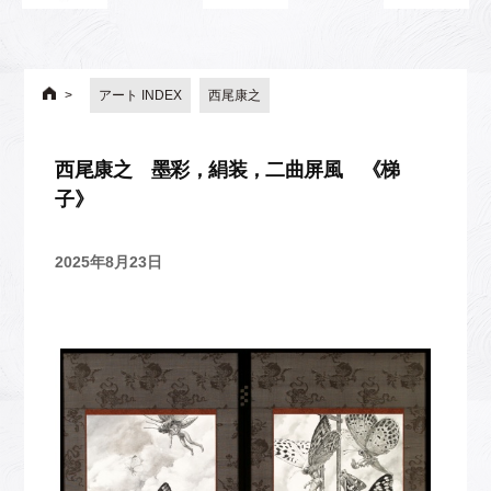
アート INDEX
西尾康之
西尾康之 墨彩，絹装，二曲屏風 《梯
子》
2025年8月23日