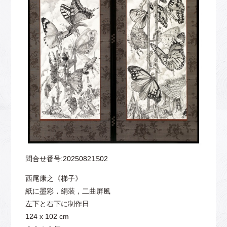
問合せ番号:20250821S02
西尾康之《梯子》
紙に墨彩，絹装，二曲屏風
左下と右下に制作日
124 x 102 cm