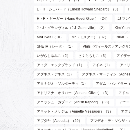
E・H・シェパード（Ernest Howard Shepard）（3）
H・R・ギーガー（Hans Ruedi Giger）（24）
JJ マン
J・J・グランヴィル（J.J. Grandville）（2）
Kim Y
MADSAKI（10）
Mr.（ミスター）（37）
NIKKI（
SHETA（シータ）（1）
Vhils（ヴィールス／アレク
いがらしゆみこ（2）
さくらももこ（3）
アイザッ
アイダ・エックブラッド（1）
アイネ（1）
アイリ
アグネス・デネス（1）
アグネス・マーティン（Agnes M
アタナジオ・ソルダーティ（1）
アダム・ハンドラー（
アドリアナ・オリバー（Adriana Oliver）（3）
アドル
アニッシュ・カプーア（Anish Kapoor）（38）
アニー・
アネット・メサジェ（Annette Messager）（3）
アファ
アブダヤ（Aboudia）（29）
アマデオ・デ・ソウザ・
アメデオ・モディリアーニ（Amedeo Modigliani）（21）