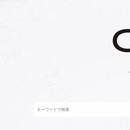
コ
ン
テ
ン
ツ
へ
ス
キ
ッ
プ