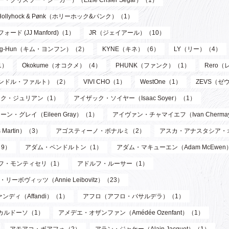
Hollyhock & Pønk（ホリーホック&パンク）（1）
フォード (JJ Manford)（1）
JR（ジェイアール）（10）
oung-Hun（キム・ヨンフン）（2）
KYNE（キネ）（6）
LY（リー）（4）
1）
Okokume（オコクメ）（4）
PHUNK（ファンク）（1）
Rero
サンドル・ファルト）（2）
VIVI CHO（1）
WestOne（1）
ZEVS（ゼ
ク・ジュリアン（1）
アイザック・ソイヤー（Isaac Soyer）（1）
ーン・グレイ（Eileen Gray）（1）
アイヴァン・チャマイエフ（Ivan Chermay
artin）（3）
アゴスティーノ・ボナルミ（2）
アスカ・アナスタシア・
9）
アダム・ペンドルトン（1）
アダム・マキューエン（Adam McEwen
フ・モンティセリ（1）
アドルフ・ルーサー（1）
リーボヴィッツ（Annie Leibovitz）（23）
ンディ（Affandi）（1）
アフロ（アフロ・バサルデラ）（1）
カルドーソ（1）
アメデエ・オザンファン（Amédée Ozenfant）（1）
アモアコ・ボアフォ（2）
アラン・ジャケー（Alain Jacquet）（1）