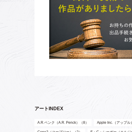
アートINDEX
A.R.ペンク（A.R. Penck）（8）
Apple Inc.（アップ
Cope2（コープツー）（2）
E・C・シーガー（エルジー・ク