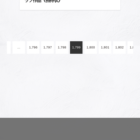
ラフ作品《招待状》
投
稿
2
…
1,796
1,797
1,798
1,799
1,800
1,801
1,802
1,803
ナ
ビ
ゲ
ー
シ
ョ
ン