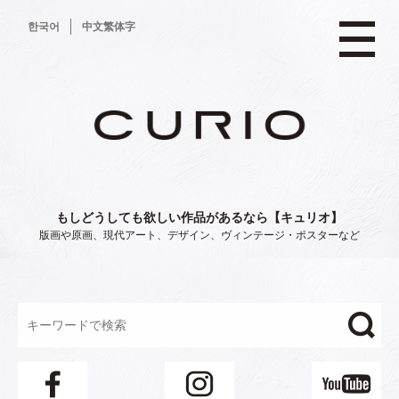
コ
한국어
中文繁体字
ン
テ
ン
ツ
へ
ス
キ
ッ
プ
もしどうしても欲しい作品があるなら【キュリオ】
版画や原画、現代アート、デザイン、ヴィンテージ・ポスターなど
"/>